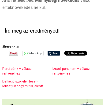
Átvitt értelemben
:
Mennyiségi növekedés
valódi
értéknövekedés nélkül.
Írd meg az eredményed!
Share this:
WhatsApp
Perui pénz – válasz
Izraeli pénznem – válasz
rejtvényhez
rejtvényhez
Defláció szó jelentése –
Mutatjuk hogy mit is jelent!