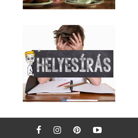
facebook
instagram
pinterest
youtube