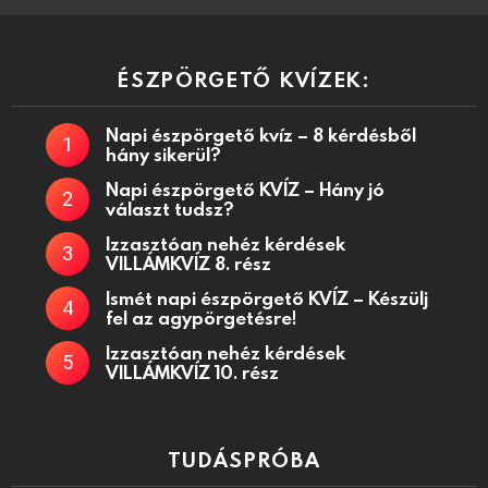
ÉSZPÖRGETŐ KVÍZEK:
Napi észpörgető kvíz – 8 kérdésből
hány sikerül?
Napi észpörgető KVÍZ – Hány jó
választ tudsz?
Izzasztóan nehéz kérdések
VILLÁMKVÍZ 8. rész
Ismét napi észpörgető KVÍZ – Készülj
fel az agypörgetésre!
Izzasztóan nehéz kérdések
VILLÁMKVÍZ 10. rész
TUDÁSPRÓBA