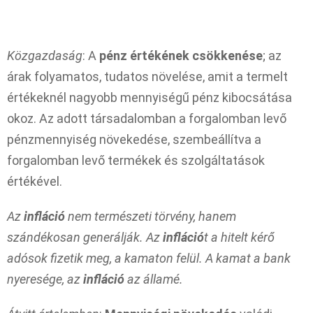
Közgazdaság
: A
pénz értékének csökkenése
; az
árak folyamatos, tudatos növelése, amit a termelt
értékeknél nagyobb mennyiségű pénz kibocsátása
okoz. Az adott társadalomban a forgalomban levő
pénzmennyiség növekedése, szembeállítva a
forgalomban levő termékek és szolgáltatások
értékével.
Az
infláció
nem természeti törvény, hanem
szándékosan generálják. Az
infláció
t a hitelt kérő
adósok fizetik meg, a kamaton felül. A kamat a bank
nyeresége, az
infláció
az államé.