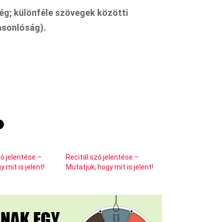
g; különféle szövegek közötti
hasonlóság).
ó jelentése –
Recitál szó jelentése –
 mit is jelent!
Mutatjuk, hogy mit is jelent!