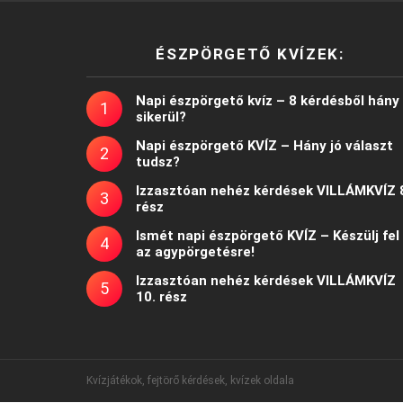
ÉSZPÖRGETŐ KVÍZEK:
Napi észpörgető kvíz – 8 kérdésből hány
sikerül?
Napi észpörgető KVÍZ – Hány jó választ
tudsz?
Izzasztóan nehéz kérdések VILLÁMKVÍZ 
rész
Ismét napi észpörgető KVÍZ – Készülj fel
az agypörgetésre!
Izzasztóan nehéz kérdések VILLÁMKVÍZ
10. rész
Kvízjátékok, fejtörő kérdések, kvízek oldala