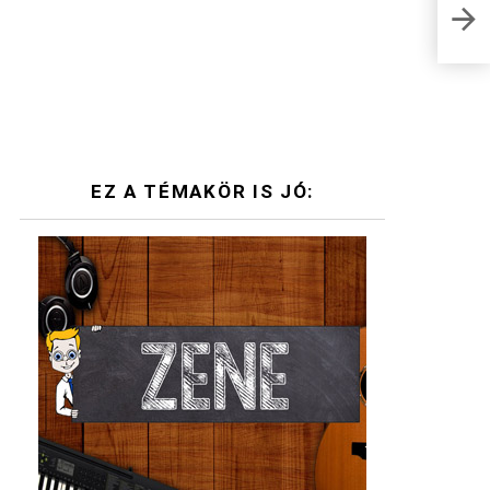
Romu
hogy
EZ A TÉMAKÖR IS JÓ: