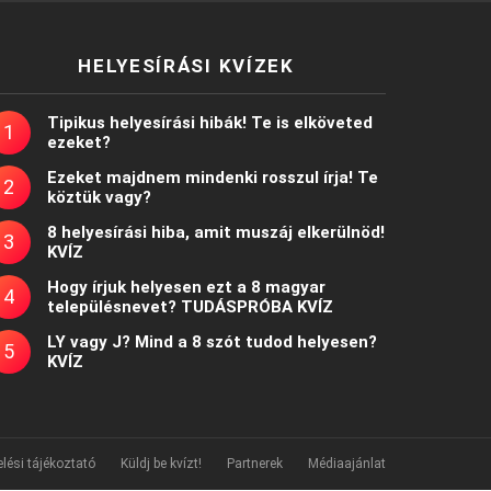
HELYESÍRÁSI KVÍZEK
Tipikus helyesírási hibák! Te is elköveted
ezeket?
Ezeket majdnem mindenki rosszul írja! Te
köztük vagy?
8 helyesírási hiba, amit muszáj elkerülnöd!
KVÍZ
Hogy írjuk helyesen ezt a 8 magyar
településnevet? TUDÁSPRÓBA KVÍZ
LY vagy J? Mind a 8 szót tudod helyesen?
KVÍZ
lési tájékoztató
Küldj be kvízt!
Partnerek
Médiaajánlat