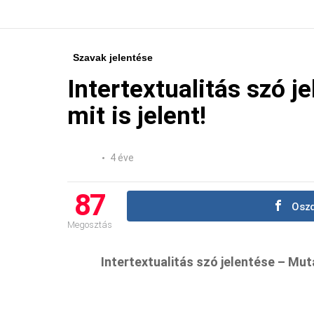
Szavak jelentése
Intertextualitás szó j
mit is jelent!
4 éve
87
Oszd
Megosztás
Intertextualitás szó jelentése – Muta