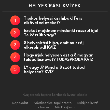
HELYESÍRÁSI KVÍZEK
Tipikus helyesírási hibák! Te is
elköveted ezeket?
Ezeket majdnem mindenki rosszul írja!
Te köztük vagy?
8 helyesírási hiba, amit muszáj
elkerülnöd! KVÍZ
Hogy írjuk helyesen ezt a 8 magyar
településnevet? TUDÁSPRÓBA KVÍZ
LY vagy J? Mind a 8 szót tudod
helyesen? KVÍZ
Kvízjátékok, fejtörő kérdések, kvízek oldala
Kapcsolat
Adatkezelési tájékoztató
Küldj be kvízt!
Partnerek
Médiaajánlat