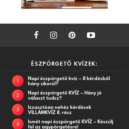
facebook
instagram
pinterest
youtube
ÉSZPÖRGETŐ KVÍZEK:
Napi észpörgető kvíz – 8 kérdésből
hány sikerül?
Napi észpörgető KVÍZ – Hány jó
választ tudsz?
Izzasztóan nehéz kérdések
VILLÁMKVÍZ 8. rész
Ismét napi észpörgető KVÍZ – Készülj
fel az agypörgetésre!