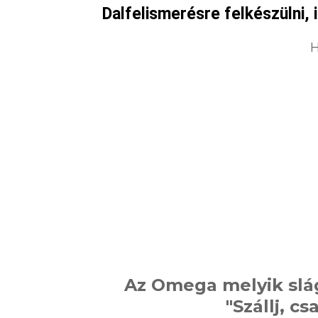
Dalfelismerésre felkészülni, i
H
Az Omega melyik slág
"Szállj, cs