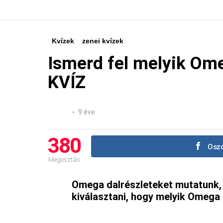
Kvízek
zenei kvízek
Ismerd fel melyik Ome
KVÍZ
9 éve
380
Oszd
Megosztás
Omega dalrészleteket mutatunk,
kiválasztani, hogy melyik Omega s