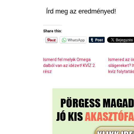
Írd meg az eredményed!
Share this:
WhatsApp
Ismerd fel melyik Omega
Ismered az ö
dalból van az idézet! KVÍZ 2.
slágereket? I
rész
kvíz folytatá