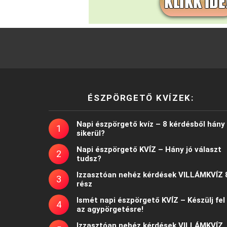
ÉSZPÖRGETŐ KVÍZEK:
Napi észpörgető kvíz – 8 kérdésből hány
sikerül?
Napi észpörgető KVÍZ – Hány jó választ
tudsz?
Izzasztóan nehéz kérdések VILLÁMKVÍZ 
rész
Ismét napi észpörgető KVÍZ – Készülj fel
az agypörgetésre!
Izzasztóan nehéz kérdések VILLÁMKVÍZ