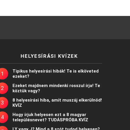
HELYESÍRÁSI KVÍZEK
Tipikus helyesírási hibák! Te is elköveted
ezeket?
Ezeket majdnem mindenki rosszul írja! Te
köztük vagy?
8 helyesírási hiba, amit muszáj elkerülnöd!
KVÍZ
Hogy írjuk helyesen ezt a 8 magyar
településnevet? TUDÁSPRÓBA KVÍZ
LY vagy J? Mind a 8 szót tudod helyesen?