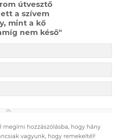
arom útvesztő
lett a szívem
, mint a kő
amíg nem késő"
0%
el megírni hozzászólásba, hogy hány
íváncsiak vagyunk, hogy remekeltél!