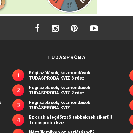
facebook
instagram
pinterest
youtube
TUDÁSPRÓBA
Régi szólások, közmondások
TUDÁSPRÓBA KVÍZ 3 rész
Régi szólások, közmondások
TUDÁSPRÓBA KVÍZ 2 rész
8.
Régi szólások, közmondások
TUDÁSPRÓBA KVÍZ
Ez csak a legdörzsöltebbeknek sikerül!
Tudáspróba kvíz
Nézzük milyen az észjárásod!?