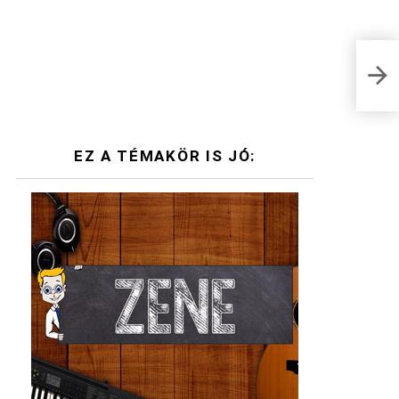
Mely
KVÍZ
EZ A TÉMAKÖR IS JÓ: