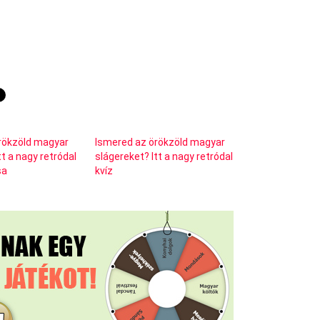
rökzöld magyar
Ismered az örökzöld magyar
tt a nagy retródal
slágereket? Itt a nagy retródal
sa
kvíz