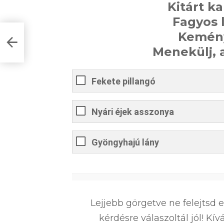
Kitárt k
Fagyos 
Kemény
íz
Menekülj, 
Fekete pillangó
Nyári éjek asszonya
Gyöngyhajú lány
0
%
Lejjebb görgetve ne felejtsd 
kérdésre válaszoltál jól! K