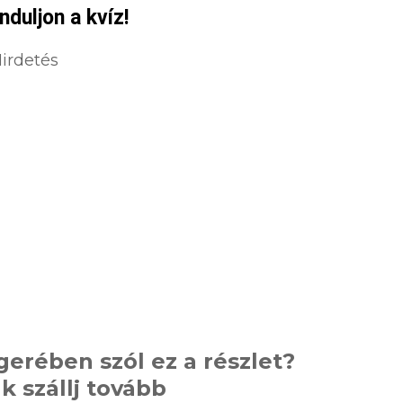
nduljon a kvíz!
irdetés
erében szól ez a részlet?
ak szállj tovább