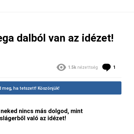
ga dalból van az idézet!
Commen
1.5k
nézettség
1
 meg, ha tetszett! Köszönjük!
 neked nincs más dolgod, mint
lágerből való az idézet!