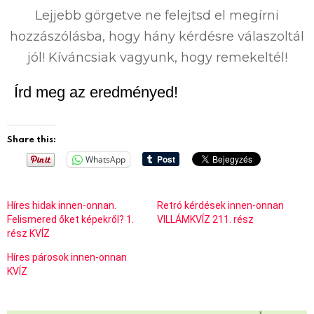
Lejjebb görgetve ne felejtsd el megírni
hozzászólásba, hogy hány kérdésre válaszoltál
jól! Kíváncsiak vagyunk, hogy remekeltél!
Írd meg az eredményed!
Share this:
WhatsApp
Híres hidak innen-onnan.
Retró kérdések innen-onnan
Felismered őket képekről? 1.
VILLÁMKVÍZ 211. rész
rész KVÍZ
Híres párosok innen-onnan
KVÍZ