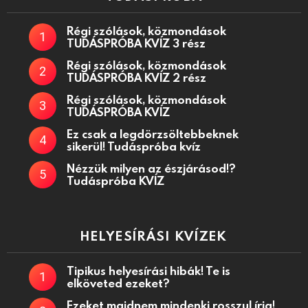
Régi szólások, közmondások
TUDÁSPRÓBA KVÍZ 3 rész
Régi szólások, közmondások
TUDÁSPRÓBA KVÍZ 2 rész
Régi szólások, közmondások
TUDÁSPRÓBA KVÍZ
Ez csak a legdörzsöltebbeknek
sikerül! Tudáspróba kvíz
Nézzük milyen az észjárásod!?
Tudáspróba KVÍZ
HELYESÍRÁSI KVÍZEK
Tipikus helyesírási hibák! Te is
elköveted ezeket?
Ezeket majdnem mindenki rosszul írja!