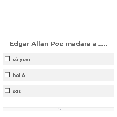
Edgar Allan Poe madara a .....
sólyom
holló
sas
0%
0
%