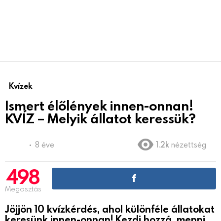
Kvízek
Ismert élőlények innen-onnan!
KVÍZ – Melyik állatot keressük?
8 éve
1.2k
nézettség
498
Megosztás
Jöjjön 10 kvízkérdés, ahol különféle állatokat
keresünk innen-onnan! Kezdj hozzá, menni