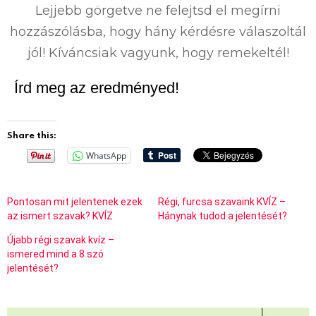
Lejjebb görgetve ne felejtsd el megírni
hozzászólásba, hogy hány kérdésre válaszoltál
jól! Kíváncsiak vagyunk, hogy remekeltél!
Írd meg az eredményed!
Share this:
WhatsApp
Pontosan mit jelentenek ezek
Régi, furcsa szavaink KVÍZ –
az ismert szavak? KVÍZ
Hánynak tudod a jelentését?
Újabb régi szavak kvíz –
ismered mind a 8 szó
jelentését?