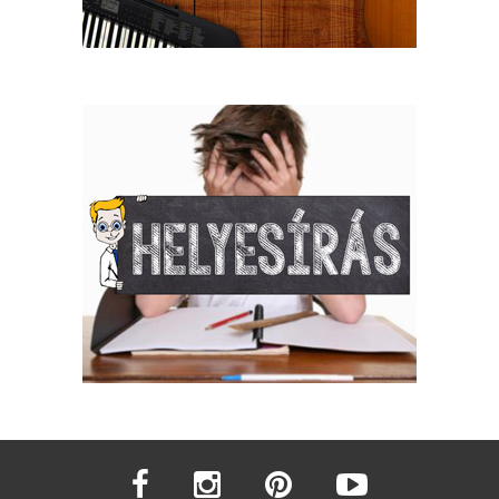
facebook
instagram
pinterest
youtube