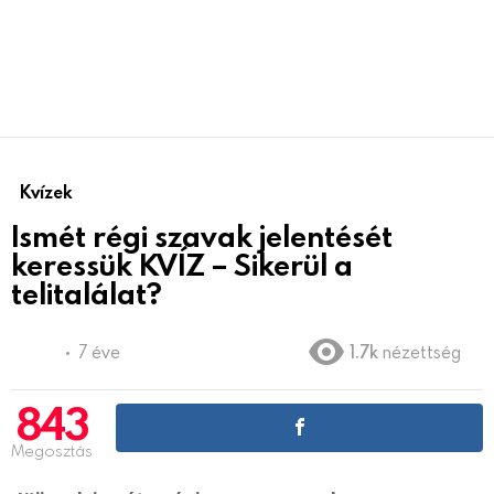
Kvízek
Ismét régi szavak jelentését
keressük KVÍZ – Sikerül a
telitalálat?
7 éve
1.7k
nézettség
843
Megosztás