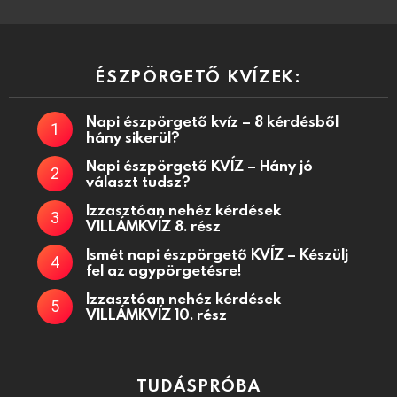
ÉSZPÖRGETŐ KVÍZEK:
Napi észpörgető kvíz – 8 kérdésből
hány sikerül?
Napi észpörgető KVÍZ – Hány jó
választ tudsz?
Izzasztóan nehéz kérdések
VILLÁMKVÍZ 8. rész
Ismét napi észpörgető KVÍZ – Készülj
fel az agypörgetésre!
Izzasztóan nehéz kérdések
VILLÁMKVÍZ 10. rész
TUDÁSPRÓBA