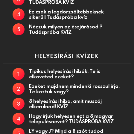
TUDÁSPRÓBA KVÍZ
Ez csak a legdörzsöltebbeknek
sikerül! Tudáspróba kvíz
Nézzük milyen az észjárásod!?
Tudáspróba KVÍZ
HELYESÍRÁSI KVÍZEK
Tipikus helyesírási hibák! Te is
elköveted ezeket?
Ezeket majdnem mindenki rosszul írja!
Te köztük vagy?
8 helyesírási hiba, amit muszáj
elkerülnöd! KVÍZ
Hogy írjuk helyesen ezt a 8 magyar
településnevet? TUDÁSPRÓBA KVÍZ
LY vagy J? Mind a 8 szót tudod