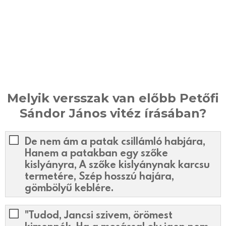
Melyik versszak van előbb Petőfi
Sándor János vitéz írásában?
De nem ám a patak csillámló habjára,
Hanem a patakban egy szőke
kislyányra, A szőke kislyánynak karcsu
termetére, Szép hosszú hajára,
gömbölyű keblére.
"Tudod, Jancsi szivem, örömest
kimennék, Ha a mosással oly igen nem