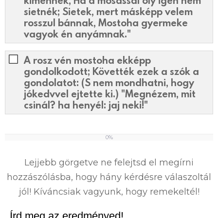
sietnék; Sietek, mert másképp velem
rosszul bánnak, Mostoha gyermeke
vagyok én anyámnak."
A rosz vén mostoha ekképp
gondolkodott; Követték ezek a szók a
gondolatot: (S nem mondhatni, hogy
jókedvvel ejtette ki.) "Megnézem, mit
csinál? ha henyél: jaj neki!"
0%
0
%
Lejjebb görgetve ne felejtsd el megírni
hozzászólásba, hogy hány kérdésre válaszoltál
jól! Kíváncsiak vagyunk, hogy remekeltél!
Írd meg az eredményed!