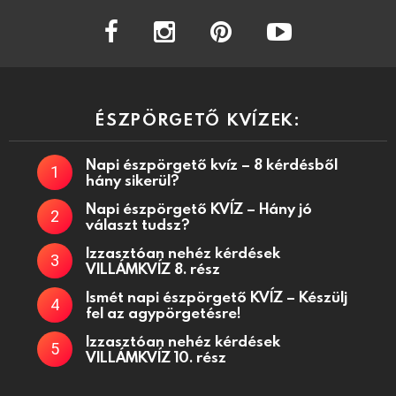
facebook
instagram
pinterest
youtube
ÉSZPÖRGETŐ KVÍZEK:
Napi észpörgető kvíz – 8 kérdésből
hány sikerül?
Napi észpörgető KVÍZ – Hány jó
választ tudsz?
Izzasztóan nehéz kérdések
VILLÁMKVÍZ 8. rész
Ismét napi észpörgető KVÍZ – Készülj
fel az agypörgetésre!
Izzasztóan nehéz kérdések
VILLÁMKVÍZ 10. rész