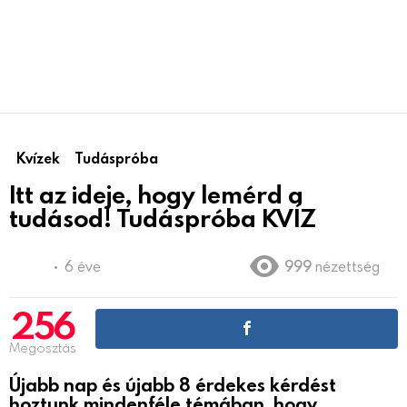
Kvízek
Tudáspróba
Itt az ideje, hogy lemérd a
tudásod! Tudáspróba KVÍZ
6 éve
999
nézettség
256
Megosztás
Újabb nap és újabb 8 érdekes kérdést
hoztunk mindenféle témában, hogy