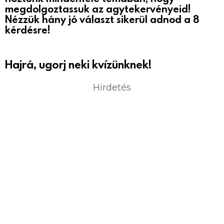
megdolgoztassuk az agytekervényeid!
Nézzük hány jó választ sikerül adnod a 8
kérdésre!
Hajrá, ugorj neki kvízünknek!
Hirdetés