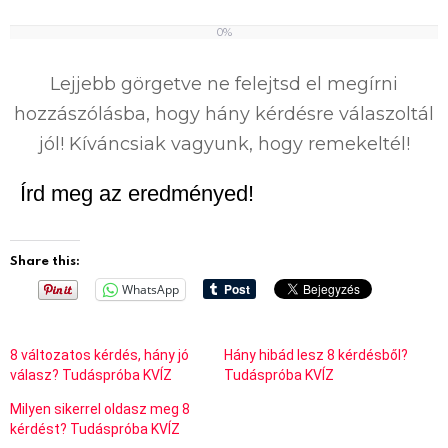
0%
0
%
Lejjebb görgetve ne felejtsd el megírni
hozzászólásba, hogy hány kérdésre válaszoltál
jól! Kíváncsiak vagyunk, hogy remekeltél!
Írd meg az eredményed!
Share this:
WhatsApp
8 változatos kérdés, hány jó
Hány hibád lesz 8 kérdésből?
válasz? Tudáspróba KVÍZ
Tudáspróba KVÍZ
Milyen sikerrel oldasz meg 8
kérdést? Tudáspróba KVÍZ