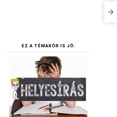
Mi i
Híre
kere
EZ A TÉMAKÖR IS JÓ: