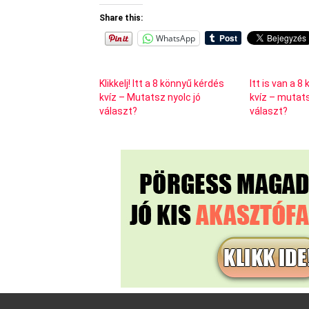
Share this:
WhatsApp
Klikkelj! Itt a 8 könnyű kérdés
Itt is van a 
kvíz – Mutatsz nyolc jó
kvíz – mutats
választ?
választ?