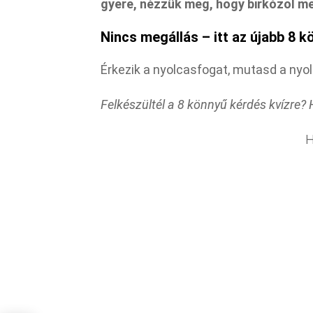
gyere, nézzük meg, hogy birkózol me
Nincs megállás – itt az újabb 8 k
Érkezik a nyolcasfogat, mutasd a nyolc
Felkészültél a 8 könnyű kérdés kvízre? 
H