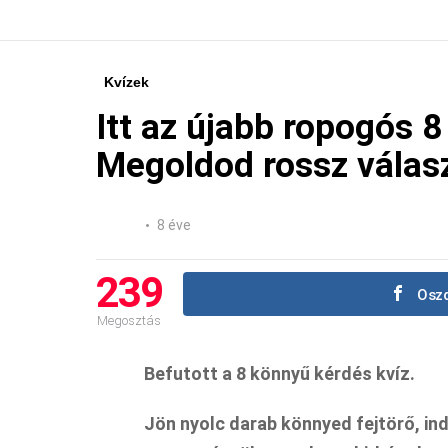
Kvízek
Itt az újabb ropogós 8
Megoldod rossz válasz
8 éve
239
Oszd
Megosztás
Befutott a 8 könnyű kérdés kvíz.
Jön nyolc darab könnyed fejtörő, in