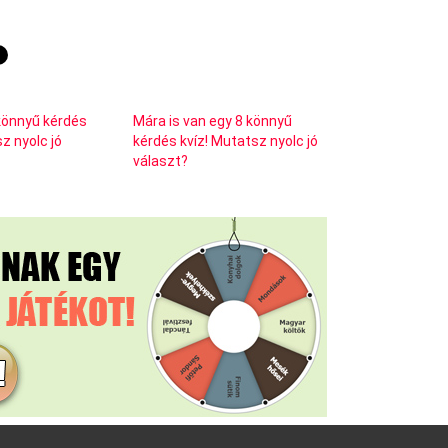
8 könnyű kérdés
Mára is van egy 8 könnyű
z nyolc jó
kérdés kvíz! Mutatsz nyolc jó
választ?