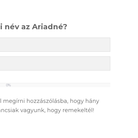
ői név az Ariadné?
0%
el megírni hozzászólásba, hogy hány
íváncsiak vagyunk, hogy remekeltél!