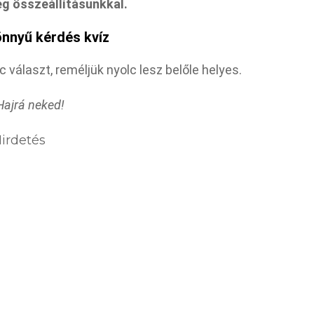
g összeállításunkkal.
önnyű kérdés kvíz
 választ, reméljük nyolc lesz belőle helyes.
Hajrá neked!
irdetés