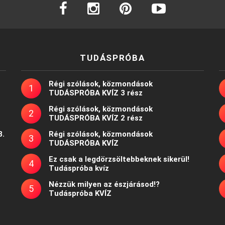
facebook
instagram
pinterest
youtube
TUDÁSPRÓBA
Régi szólások, közmondások
TUDÁSPRÓBA KVÍZ 3 rész
Régi szólások, közmondások
TUDÁSPRÓBA KVÍZ 2 rész
8.
Régi szólások, közmondások
TUDÁSPRÓBA KVÍZ
Ez csak a legdörzsöltebbeknek sikerül!
Tudáspróba kvíz
Nézzük milyen az észjárásod!?
Tudáspróba KVÍZ