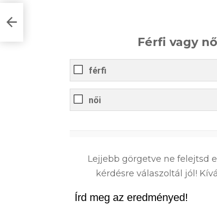
VÍZ
Férfi vagy n
férfi
női
0
%
Lejjebb görgetve ne felejtsd 
kérdésre válaszoltál jól! K
Írd meg az eredményed!