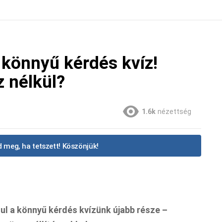
 könnyű kérdés kvíz!
 nélkül?
1.6k
nézettség
 meg, ha tetszett! Köszönjük!
dul a könnyű kérdés kvízünk újabb része –