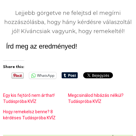
0
%
Lejjebb görgetve ne felejtsd el megírni
hozzászólásba, hogy hány kérdésre válaszoltál
jól! Kíváncsiak vagyunk, hogy remekeltél!
Írd meg az eredményed!
Share this:
WhatsApp
Egy kis fejtörő nem árthat!
Megcsinálod hibázás nélkül?
Tudáspróba KVÍZ
Tudáspróba KVÍZ
Hogy remekelsz benne? 8
kérdéses Tudáspróba KVÍZ