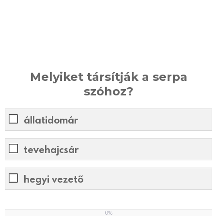
Melyiket társítják a serpa
szóhoz?
állatidomár
tevehajcsár
hegyi vezető
0%