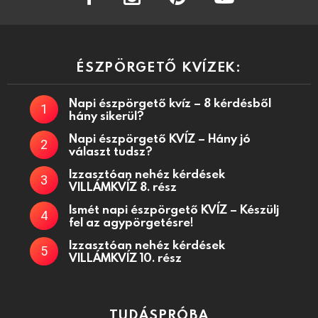
ÉSZPÖRGETŐ KVÍZEK:
Napi észpörgető kvíz – 8 kérdésből
hány sikerül?
Napi észpörgető KVÍZ – Hány jó
választ tudsz?
Izzasztóan nehéz kérdések
VILLÁMKVÍZ 8. rész
Ismét napi észpörgető KVÍZ – Készülj
fel az agypörgetésre!
Izzasztóan nehéz kérdések
VILLÁMKVÍZ 10. rész
TUDÁSPRÓBA