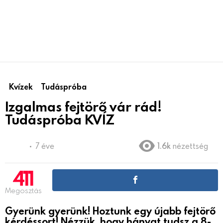
Kvízek
Tudáspróba
Izgalmas fejtörő vár rád!
Tudáspróba KVÍZ
7 éve
1.6k
nézettség
411
Megosztás
Gyerünk gyerünk! Hoztunk egy újabb fejtörő
kérdéssort! Nézzük, hogy hányat tudsz a 8-