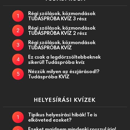
Régi szólások, közmondások
TUDÁSPRÓBA KVÍZ 3 rész
Régi szólások, közmondások
TUDÁSPRÓBA KVÍZ 2 rész
Régi szólások, közmondások
TUDÁSPRÓBA KVÍZ
Ez csak a legdörzsöltebbeknek
sikerül! Tudáspróba kvíz
Nézzük milyen az észjárásod!?
Tudáspróba KVÍZ
HELYESÍRÁSI KVÍZEK
Tipikus helyesírási hibák! Te is
elköveted ezeket?
Ezeket majdnem mindenki rosszul írja!