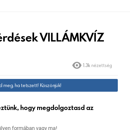
kérdések VILLÁMKVÍZ
1.3k
nézettség
 meg, ha tetszett! Köszönjük!
keztünk, hogy megdolgoztasd az
milyen formában vagy ma!