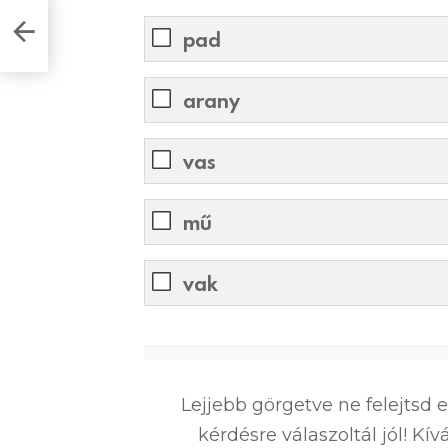
pad
arany
vas
mű
vak
0
%
Lejjebb görgetve ne felejtsd 
kérdésre válaszoltál jól! K