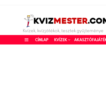
Kvízek, kvízjátékok, tesztek gyűjteménye
CÍMLAP
KVÍZEK
AKASZTÓFAJÁTÉ
Menu