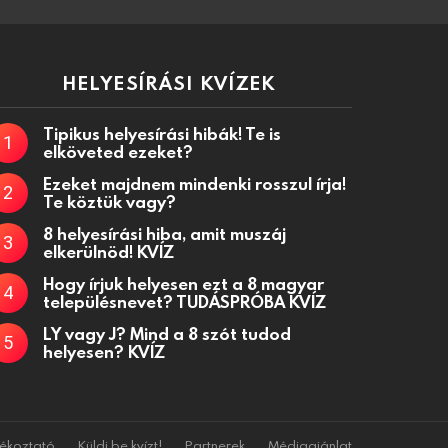
HELYESÍRÁSI KVÍZEK
Tipikus helyesírási hibák! Te is
elköveted ezeket?
Ezeket majdnem mindenki rosszul írja!
Te köztük vagy?
8 helyesírási hiba, amit muszáj
elkerülnöd! KVÍZ
Hogy írjuk helyesen ezt a 8 magyar
településnevet? TUDÁSPRÓBA KVÍZ
LY vagy J? Mind a 8 szót tudod
helyesen? KVÍZ
jékoztató
Küldj be kvízt!
Partnerek
Médiaajánlat