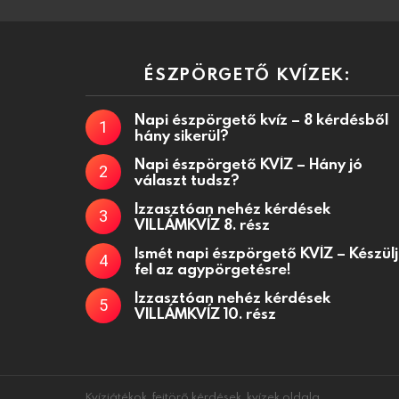
ÉSZPÖRGETŐ KVÍZEK:
Napi észpörgető kvíz – 8 kérdésből
hány sikerül?
Napi észpörgető KVÍZ – Hány jó
választ tudsz?
Izzasztóan nehéz kérdések
VILLÁMKVÍZ 8. rész
Ismét napi észpörgető KVÍZ – Készülj
fel az agypörgetésre!
Izzasztóan nehéz kérdések
VILLÁMKVÍZ 10. rész
Kvízjátékok, fejtörő kérdések, kvízek oldala