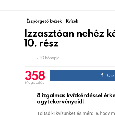
Észpörgető kvízek
Kvízek
Izzasztóan nehéz 
10. rész
10 hónapja
358
Oszd
Megosztás
8 izgalmas kvízkérdéssel ér
agytekervényeid!
Töltsd ki kvízünket és mérd le, hogy 