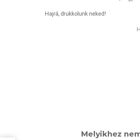
Hajrá, drukkolunk neked!
H
Melyikhez nem 