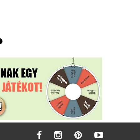
facebook
instagram
pinterest
youtube