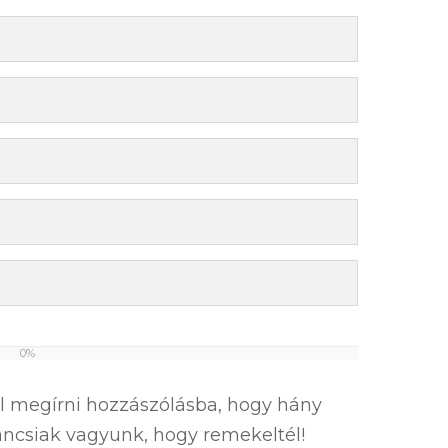
0%
el megírni hozzászólásba, hogy hány
íváncsiak vagyunk, hogy remekeltél!