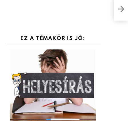
Róm
hel
EZ A TÉMAKÖR IS JÓ: