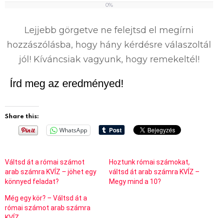
0%
0
%
Lejjebb görgetve ne felejtsd el megírni
hozzászólásba, hogy hány kérdésre válaszoltál
jól! Kíváncsiak vagyunk, hogy remekeltél!
Írd meg az eredményed!
Share this:
WhatsApp
Váltsd át a római számot
Hoztunk római számokat,
arab számra KVÍZ – jöhet egy
váltsd át arab számra KVÍZ –
könnyed feladat?
Megy mind a 10?
Még egy kör? – Váltsd át a
római számot arab számra
KVÍZ