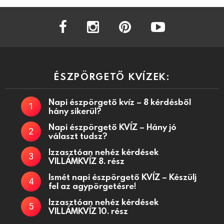
facebook
instagram
pinterest
youtube
ÉSZPÖRGETŐ KVÍZEK:
Napi észpörgető kvíz – 8 kérdésből
hány sikerül?
Napi észpörgető KVÍZ – Hány jó
választ tudsz?
Izzasztóan nehéz kérdések
VILLÁMKVÍZ 8. rész
Ismét napi észpörgető KVÍZ – Készülj
fel az agypörgetésre!
Izzasztóan nehéz kérdések
VILLÁMKVÍZ 10. rész