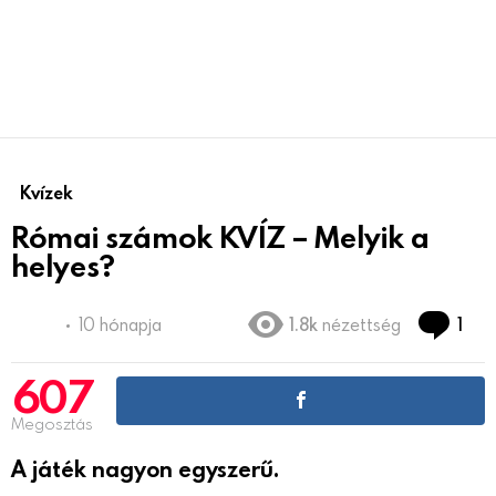
Kvízek
Római számok KVÍZ – Melyik a
helyes?
Co
10 hónapja
1.8k
nézettség
1
607
Megosztás
A játék nagyon egyszerű.