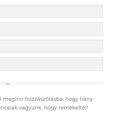
0%
el megírni hozzászólásba, hogy hány
íváncsiak vagyunk, hogy remekeltél!