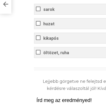
l a
sarok
huzat
kikapós
öltözet, ruha
0
%
Lejjebb görgetve ne felejtsd 
kérdésre válaszoltál jól! K
Írd meg az eredményed!