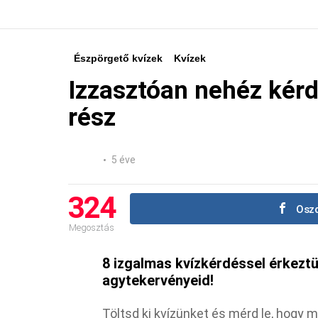
Észpörgető kvízek
Kvízek
Izzasztóan nehéz kér
rész
5 éve
324
Oszd
Megosztás
8 izgalmas kvízkérdéssel érkezt
agytekervényeid!
Töltsd ki kvízünket és mérd le, hogy 