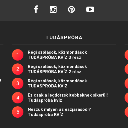
facebook
instagram
pinterest
youtube
TUDÁSPRÓBA
Régi szólások, közmondások
TUDÁSPRÓBA KVÍZ 3 rész
Régi szólások, közmondások
TUDÁSPRÓBA KVÍZ 2 rész
8.
Régi szólások, közmondások
TUDÁSPRÓBA KVÍZ
Ez csak a legdörzsöltebbeknek sikerül!
Tudáspróba kvíz
Nézzük milyen az észjárásod!?
Tudáspróba KVÍZ