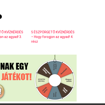
TŐ KVÍZKÉRDÉS
5 ÉSZPÖRGETŐ KVÍZKÉRDÉS
on az agyad! 3.
– Hogy forogjon az agyad! 4.
rész