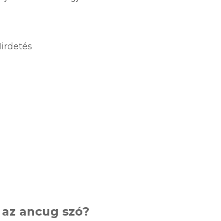
irdetés
t az ancug szó?