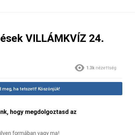
dések VILLÁMKVÍZ 24.
1.3k
nézettség
 meg, ha tetszett! Köszönjük!
ünk, hogy megdolgoztasd az
milyen formában vagy ma!