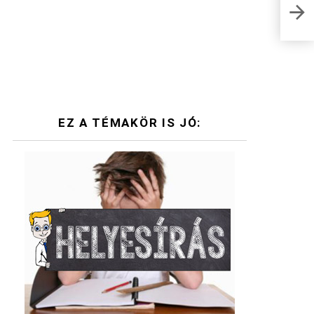
Irod
meg
EZ A TÉMAKÖR IS JÓ: