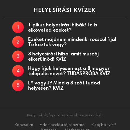
HELYESÍRÁSI KVÍZEK
Tipikus helyesírási hibák! Te is
elköveted ezeket?
Ezeket majdnem mindenki rosszul írja!
Te köztük vagy?
8 helyesírási hiba, amit muszáj
elkerülnöd! KVÍZ
Hogy írjuk helyesen ezt a 8 magyar
településnevet? TUDÁSPRÓBA KVÍZ
LY vagy J? Mind a 8 szót tudod
helyesen? KVÍZ
Kvízjátékok, fejtörő kérdések, kvízek oldala
Kapcsolat
Adatkezelési tájékoztató
Küldj be kvízt!
Partnerek
Médiaajánlat