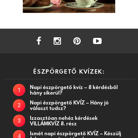
facebook
instagram
pinterest
youtube
ÉSZPÖRGETŐ KVÍZEK:
Napi észpörgető kvíz – 8 kérdésből
hány sikerül?
Napi észpörgető KVÍZ – Hány jó
választ tudsz?
Izzasztóan nehéz kérdések
VILLÁMKVÍZ 8. rész
Ismét napi észpörgető KVÍZ – Készülj