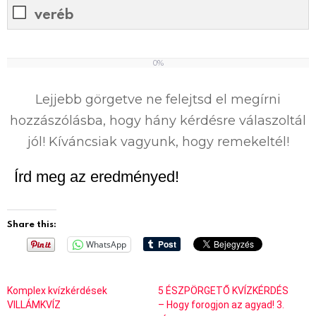
veréb
0%
0
%
Lejjebb görgetve ne felejtsd el megírni
hozzászólásba, hogy hány kérdésre válaszoltál
jól! Kíváncsiak vagyunk, hogy remekeltél!
Írd meg az eredményed!
Share this:
WhatsApp
Komplex kvízkérdések
5 ÉSZPÖRGETŐ KVÍZKÉRDÉS
VILLÁMKVÍZ
– Hogy forogjon az agyad! 3.