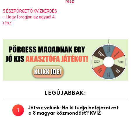
rész
5 ÉSZPÖRGETŐ KVÍZKÉRDÉS
– Hogy forogjon az agyad! 4.
rész
LEGÚJABBAK:
Játssz velünk! Na ki tudja befejezni ezt
a 8 magyar közmondást? KVÍZ