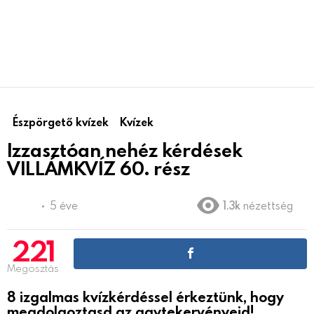
Észpörgető kvízek
Kvízek
Izzasztóan nehéz kérdések
VILLÁMKVÍZ 60. rész
5 éve
1.3k
nézettség
221
Megosztás
8 izgalmas kvízkérdéssel érkeztünk, hogy
megdolgoztasd az agytekervényeid!