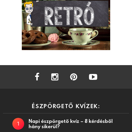
facebook
instagram
pinterest
youtube
ÉSZPÖRGETŐ KVÍZEK:
Napi észpörgető kvíz – 8 kérdésből
hány sikerül?