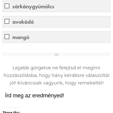
sárkánygyümölcs
avokádó
mangó
0%
0
%
Lejjebb görgetve ne felejtsd el megírni
hozzászólásba, hogy hány kérdésre válaszoltál
jól! Kíváncsiak vagyunk, hogy remekeltél!
Írd meg az eredményed!
Share this: