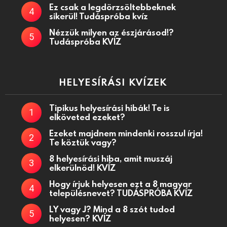
Ez csak a legdörzsöltebbeknek
sikerül! Tudáspróba kvíz
Nézzük milyen az észjárásod!?
Tudáspróba KVÍZ
HELYESÍRÁSI KVÍZEK
Tipikus helyesírási hibák! Te is
elköveted ezeket?
Ezeket majdnem mindenki rosszul írja!
Te köztük vagy?
8 helyesírási hiba, amit muszáj
elkerülnöd! KVÍZ
Hogy írjuk helyesen ezt a 8 magyar
településnevet? TUDÁSPRÓBA KVÍZ
LY vagy J? Mind a 8 szót tudod
helyesen? KVÍZ