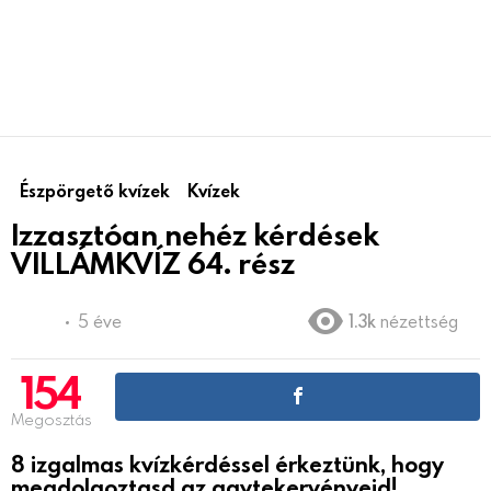
Észpörgető kvízek
Kvízek
Izzasztóan nehéz kérdések
VILLÁMKVÍZ 64. rész
5 éve
1.3k
nézettség
154
Megosztás
8 izgalmas kvízkérdéssel érkeztünk, hogy
megdolgoztasd az agytekervényeid!