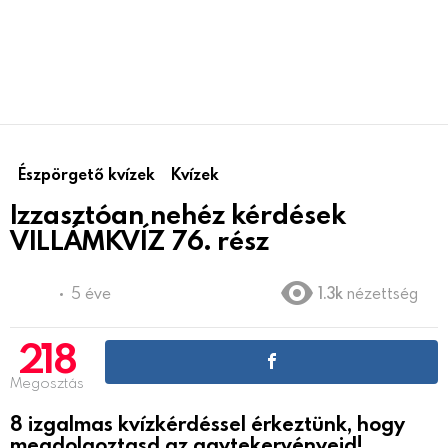
Észpörgető kvízek
Kvízek
Izzasztóan nehéz kérdések
VILLÁMKVÍZ 76. rész
5 éve
1.3k
nézettség
218
Megosztás
8 izgalmas kvízkérdéssel érkeztünk, hogy
megdolgoztasd az agytekervényeid!