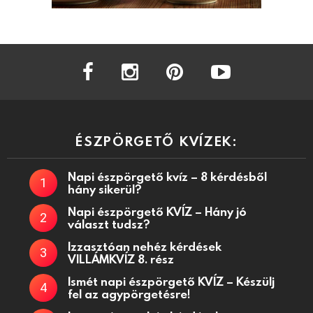
facebook
instagram
pinterest
youtube
ÉSZPÖRGETŐ KVÍZEK:
Napi észpörgető kvíz – 8 kérdésből
hány sikerül?
Napi észpörgető KVÍZ – Hány jó
választ tudsz?
Izzasztóan nehéz kérdések
VILLÁMKVÍZ 8. rész
Ismét napi észpörgető KVÍZ – Készülj
fel az agypörgetésre!