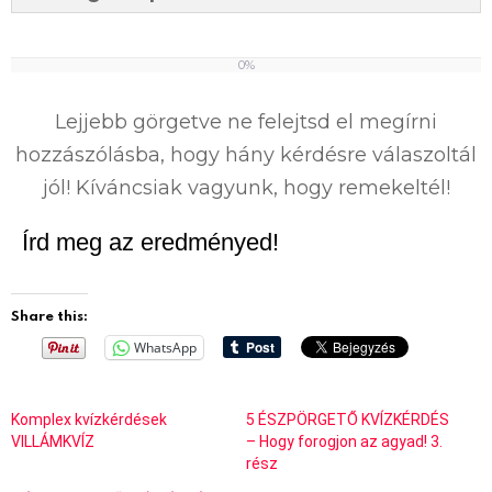
0%
0
%
Lejjebb görgetve ne felejtsd el megírni
hozzászólásba, hogy hány kérdésre válaszoltál
jól! Kíváncsiak vagyunk, hogy remekeltél!
Írd meg az eredményed!
Share this:
WhatsApp
Komplex kvízkérdések
5 ÉSZPÖRGETŐ KVÍZKÉRDÉS
VILLÁMKVÍZ
– Hogy forogjon az agyad! 3.
rész