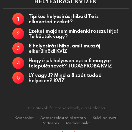
HELYESÍRÁSI KVÍZEK
Tipikus helyesírási hibák! Te is
elköveted ezeket?
Ezeket majdnem mindenki rosszul írja!
Te köztük vagy?
8 helyesírási hiba, amit muszáj
elkerülnöd! KVÍZ
Hogy írjuk helyesen ezt a 8 magyar
településnevet? TUDÁSPRÓBA KVÍZ
LY vagy J? Mind a 8 szót tudod
helyesen? KVÍZ
Kvízjátékok, fejtörő kérdések, kvízek oldala
Kapcsolat
Adatkezelési tájékoztató
Küldj be kvízt!
Partnerek
Médiaajánlat