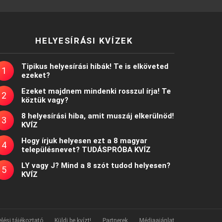
HELYESÍRÁSI KVÍZEK
Tipikus helyesírási hibák! Te is elköveted
ezeket?
Ezeket majdnem mindenki rosszul írja! Te
köztük vagy?
8 helyesírási hiba, amit muszáj elkerülnöd!
KVÍZ
Hogy írjuk helyesen ezt a 8 magyar
településnevet? TUDÁSPRÓBA KVÍZ
LY vagy J? Mind a 8 szót tudod helyesen?
KVÍZ
lési tájékoztató
Küldj be kvízt!
Partnerek
Médiaajánlat