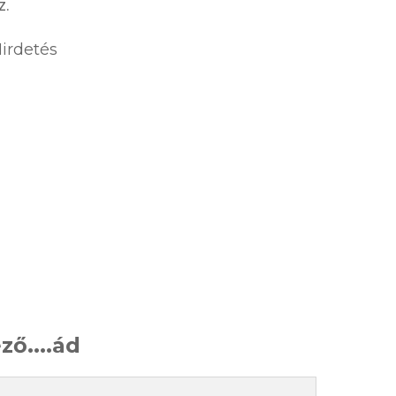
z.
irdetés
ző....ád