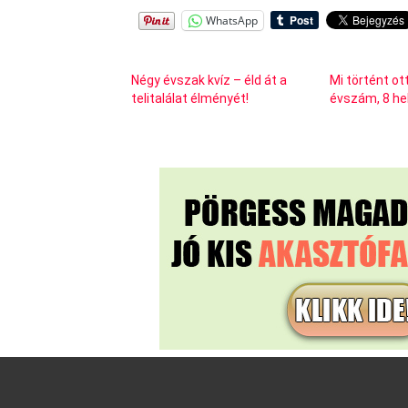
WhatsApp
Négy évszak kvíz – éld át a
Mi történt ot
telitalálat élményét!
évszám, 8 he