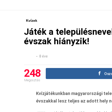
Kvízek
Játék a településneve
évszak hiányzik!
8 éve
248
Oszd
Megosztás
Kvízjátékunkban magyarországi tele
évszakkal lesz teljes az adott hely n