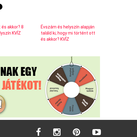
t és akkor? 8
Évszám és helyszín alapján
lyszín KVÍZ
találd ki, hogy mi történt ott
és akkor? KVÍZ
facebook
instagram
pinterest
youtube