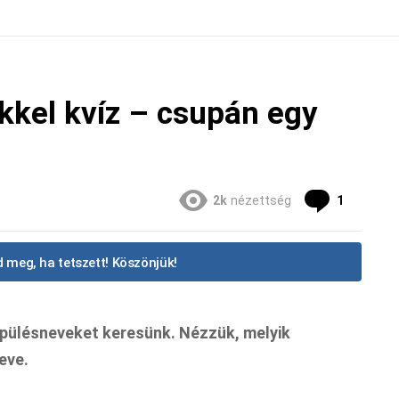
kkel kvíz – csupán egy
Commen
2k
nézettség
1
 meg, ha tetszett! Köszönjük!
pülésneveket keresünk. Nézzük, melyik
eve.