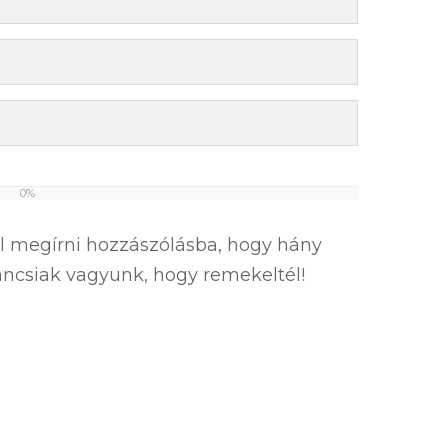
0%
el megírni hozzászólásba, hogy hány
íváncsiak vagyunk, hogy remekeltél!