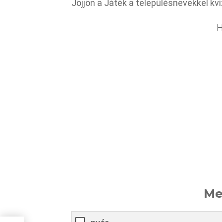
Jöjjön a Játék a településnevekkel kví
H
Me