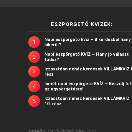
ÉSZPÖRGETŐ KVÍZEK:
Napi észpörgető kvíz – 8 kérdésből hány
sikerül?
Napi észpörgető KVÍZ – Hány jó választ
tudsz?
Izzasztóan nehéz kérdések VILLÁMKVÍZ 
rész
Ismét napi észpörgető KVÍZ – Készülj fel
az agypörgetésre!
Izzasztóan nehéz kérdések VILLÁMKVÍZ
10. rész
Kvízjátékok, fejtörő kérdések, kvízek oldala