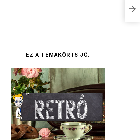
Ez k
Tud
EZ A TÉMAKÖR IS JÓ: