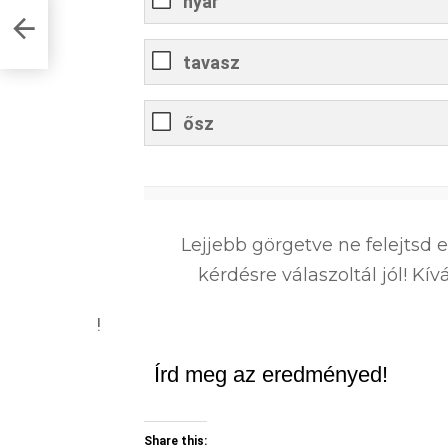
nyár
tavasz
ősz
0
%
Lejjebb görgetve ne felejtsd 
kérdésre válaszoltál jól! K
!
Írd meg az eredményed!
Share this: