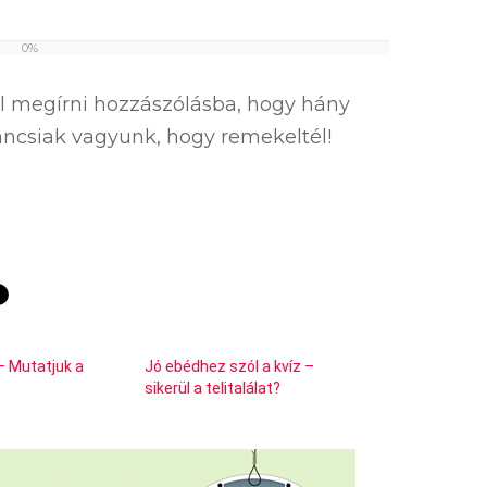
0%
el megírni hozzászólásba, hogy hány
íváncsiak vagyunk, hogy remekeltél!
– Mutatjuk a
Jó ebédhez szól a kvíz –
sikerül a telitalálat?