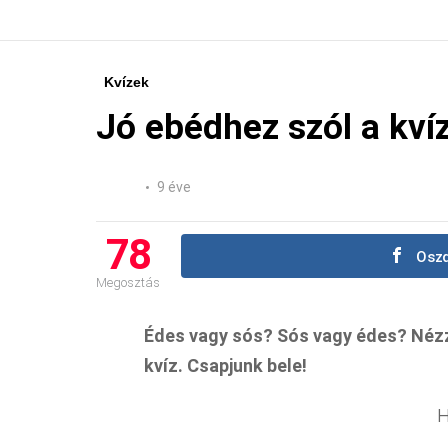
Kvízek
Jó ebédhez szól a kví
9 éve
78
Oszd
Megosztás
Édes vagy sós? Sós vagy édes? Nézzü
kvíz. Csapjunk bele!
H