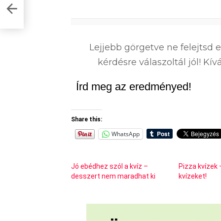
sd
0
%
Lejjebb görgetve ne felejtsd 
kérdésre válaszoltál jól! K
Írd meg az eredményed!
Share this:
WhatsApp
Jó ebédhez szól a kvíz –
Pizza kvízek 
desszert nem maradhat ki
kvízeket!