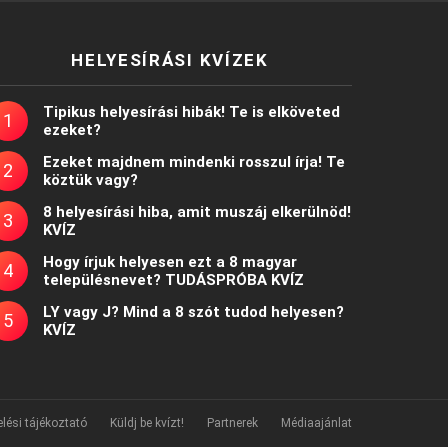
HELYESÍRÁSI KVÍZEK
Tipikus helyesírási hibák! Te is elköveted
ezeket?
Ezeket majdnem mindenki rosszul írja! Te
köztük vagy?
8 helyesírási hiba, amit muszáj elkerülnöd!
KVÍZ
Hogy írjuk helyesen ezt a 8 magyar
településnevet? TUDÁSPRÓBA KVÍZ
LY vagy J? Mind a 8 szót tudod helyesen?
KVÍZ
lési tájékoztató
Küldj be kvízt!
Partnerek
Médiaajánlat