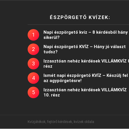
ÉSZPÖRGETŐ KVÍZEK:
Napi észpörgető kvíz – 8 kérdésből hány
sikerül?
Napi észpörgető KVÍZ – Hány jó választ
tudsz?
Izzasztóan nehéz kérdések VILLÁMKVÍZ 
rész
Ismét napi észpörgető KVÍZ – Készülj fel
az agypörgetésre!
Izzasztóan nehéz kérdések VILLÁMKVÍZ
10. rész
Kvízjátékok, fejtörő kérdések, kvízek oldala