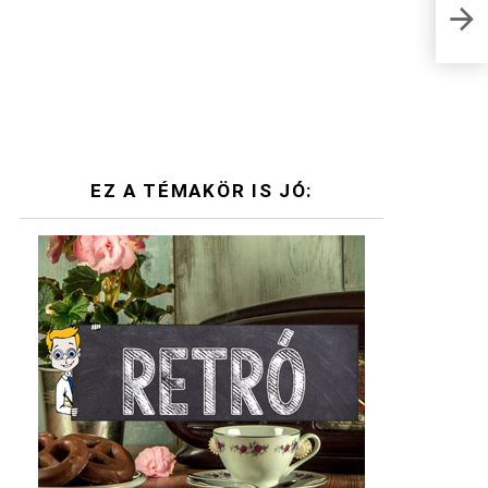
Napi
megf
EZ A TÉMAKÖR IS JÓ: