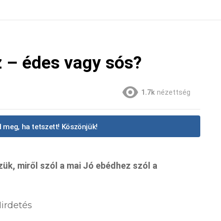
z – édes vagy sós?
1.7k
nézettség
 meg, ha tetszett! Köszönjük!
k, miről szól a mai Jó ebédhez szól a
irdetés