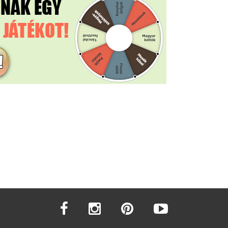
facebook
instagram
pinterest
youtube