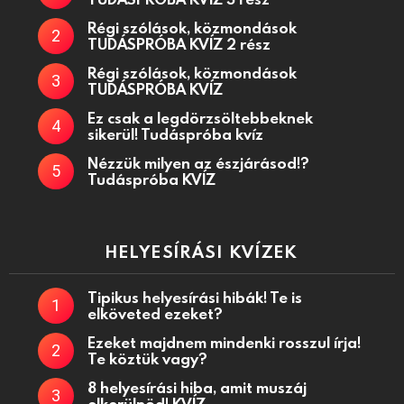
Régi szólások, közmondások
TUDÁSPRÓBA KVÍZ 2 rész
Régi szólások, közmondások
TUDÁSPRÓBA KVÍZ
Ez csak a legdörzsöltebbeknek
sikerül! Tudáspróba kvíz
Nézzük milyen az észjárásod!?
Tudáspróba KVÍZ
HELYESÍRÁSI KVÍZEK
Tipikus helyesírási hibák! Te is
elköveted ezeket?
Ezeket majdnem mindenki rosszul írja!
Te köztük vagy?
8 helyesírási hiba, amit muszáj
elkerülnöd! KVÍZ