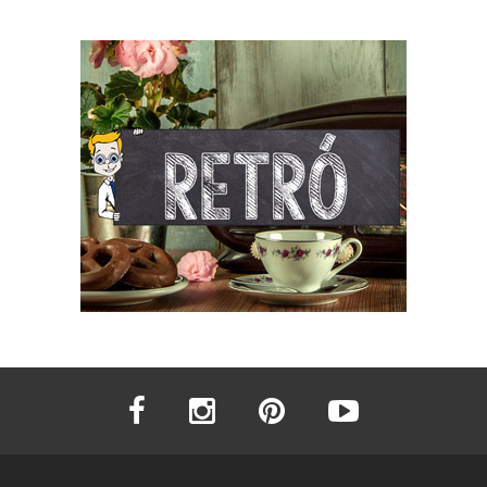
facebook
instagram
pinterest
youtube