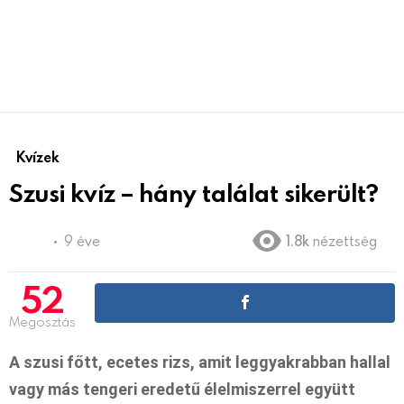
Kvízek
Szusi kvíz – hány találat sikerült?
9 éve
1.8k
nézettség
52
Megosztás
A szusi főtt, ecetes rizs, amit leggyakrabban hallal
vagy más tengeri eredetű élelmiszerrel együtt