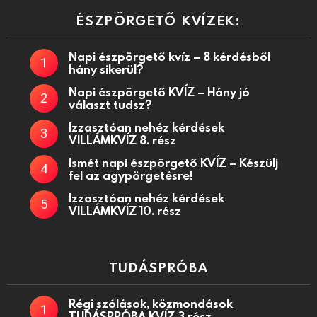
ÉSZPÖRGETŐ KVÍZEK:
Napi észpörgető kvíz – 8 kérdésből
hány sikerül?
Napi észpörgető KVÍZ – Hány jó
választ tudsz?
Izzasztóan nehéz kérdések
VILLÁMKVÍZ 8. rész
Ismét napi észpörgető KVÍZ – Készülj
fel az agypörgetésre!
Izzasztóan nehéz kérdések
VILLÁMKVÍZ 10. rész
TUDÁSPRÓBA
Régi szólások, közmondások
TUDÁSPRÓBA KVÍZ 3 rész