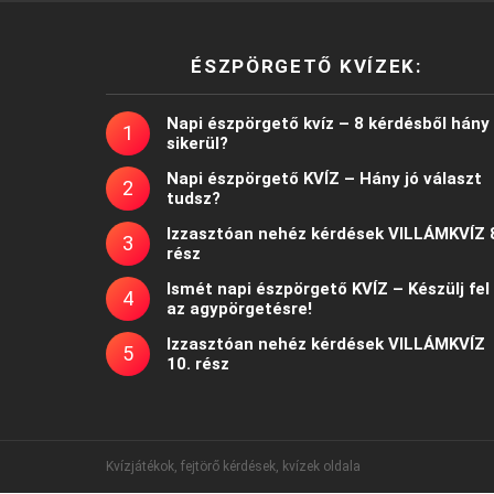
ÉSZPÖRGETŐ KVÍZEK:
Napi észpörgető kvíz – 8 kérdésből hány
sikerül?
Napi észpörgető KVÍZ – Hány jó választ
tudsz?
Izzasztóan nehéz kérdések VILLÁMKVÍZ 
rész
Ismét napi észpörgető KVÍZ – Készülj fel
az agypörgetésre!
Izzasztóan nehéz kérdések VILLÁMKVÍZ
10. rész
Kvízjátékok, fejtörő kérdések, kvízek oldala