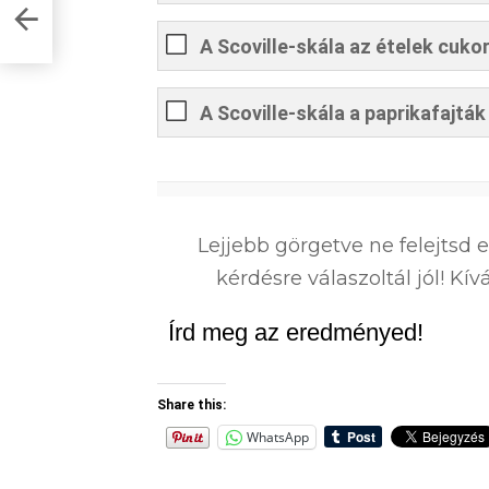
dsz
A Scoville-skála az ételek cuko
A Scoville-skála a paprikafajtá
0
%
Lejjebb görgetve ne felejtsd 
kérdésre válaszoltál jól! K
Írd meg az eredményed!
Share this:
WhatsApp