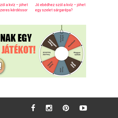
ól a kvíz – jöhet
Jó ebédhez szól a kvíz – jöhet
szeres kérdéssor
egy szelet sárgarépa?
facebook
instagram
pinterest
youtube