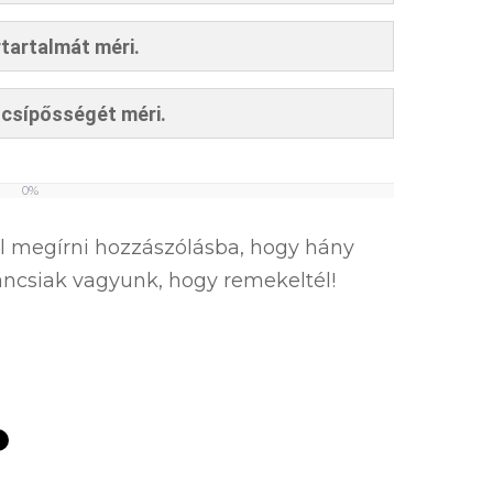
rtartalmát méri.
k csípősségét méri.
0%
el megírni hozzászólásba, hogy hány
íváncsiak vagyunk, hogy remekeltél!