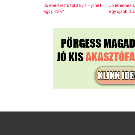
Jó ebédhez szól a kvíz – jöhet
Jó ebédhez sz
egy pizza?
egy újabb fű