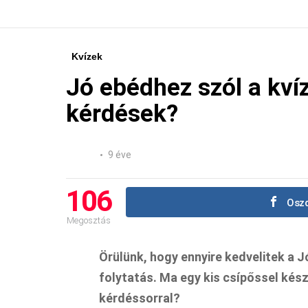
Kvízek
Jó ebédhez szól a kví
kérdések?
9 éve
106
Oszd
Megosztás
Örülünk, hogy ennyire kedvelitek a J
folytatás. Ma egy kis csípőssel kés
kérdéssorral?