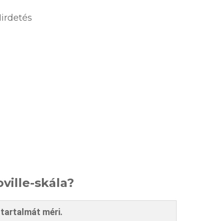
irdetés
oville-skála?
ltartalmát méri.