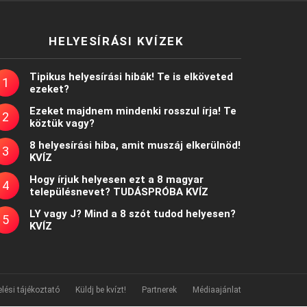
HELYESÍRÁSI KVÍZEK
Tipikus helyesírási hibák! Te is elköveted
ezeket?
Ezeket majdnem mindenki rosszul írja! Te
köztük vagy?
8 helyesírási hiba, amit muszáj elkerülnöd!
KVÍZ
Hogy írjuk helyesen ezt a 8 magyar
településnevet? TUDÁSPRÓBA KVÍZ
LY vagy J? Mind a 8 szót tudod helyesen?
KVÍZ
lési tájékoztató
Küldj be kvízt!
Partnerek
Médiaajánlat