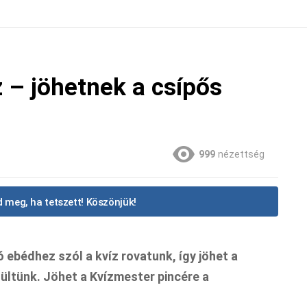
z – jöhetnek a csípős
999
nézettség
 meg, ha tetszett! Köszönjük!
ó ebédhez szól a kvíz rovatunk, így jöhet a
zültünk. Jöhet a Kvízmester pincére a