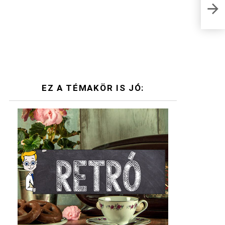
Napi
meg 
EZ A TÉMAKÖR IS JÓ: