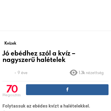
Kvízek
Jó ebédhez szól a kvíz –
nagyszerű halételek
9 éve
1.3k
nézettség
70
Megosztás
Folytassuk az ebédes kvízt a halételekkel.