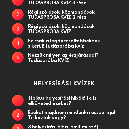
TUDÁSPRÓBA KVÍZ 3 rész
Régi szólások, közmondások
TUDÁSPRÓBA KVÍZ 2 rész
Régi szólások, közmondások
TUDÁSPRÓBA KVÍZ
Ez csak a legdörzsöltebbeknek
sikerül! Tudáspróba kvíz
Nézzük milyen az észjárásod!?
Tudáspróba KVÍZ
HELYESÍRÁSI KVÍZEK
Tipikus helyesírási hibák! Te is
elköveted ezeket?
Ezeket majdnem mindenki rosszul írja!
Te köztük vagy?
8 helyesírási hiba, amit muszáj