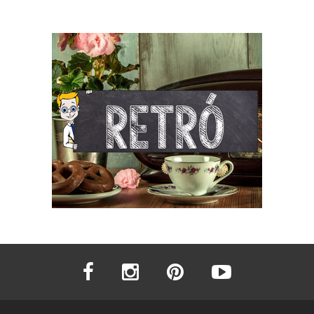
facebook
instagram
pinterest
youtube