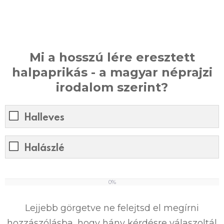
Mi a hosszú lére eresztett
halpaprikás - a magyar néprajzi
irodalom szerint?
Halleves
Halászlé
0%
0
%
Lejjebb görgetve ne felejtsd el megírni
hozzászólásba, hogy hány kérdésre válaszoltál