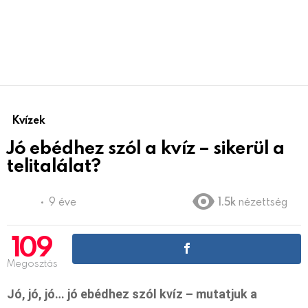
Kvízek
Jó ebédhez szól a kvíz – sikerül a
telitalálat?
9 éve
1.5k
nézettség
109
Megosztás
Jó, jó, jó… jó ebédhez szól kvíz – mutatjuk a