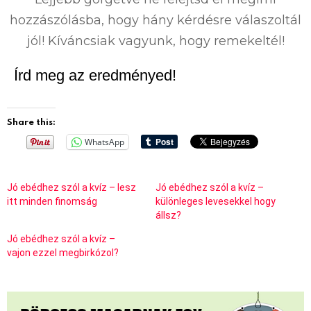
hozzászólásba, hogy hány kérdésre válaszoltál
jól! Kíváncsiak vagyunk, hogy remekeltél!
Írd meg az eredményed!
Share this:
WhatsApp
Jó ebédhez szól a kvíz – lesz
Jó ebédhez szól a kvíz –
itt minden finomság
különleges levesekkel hogy
állsz?
Jó ebédhez szól a kvíz –
vajon ezzel megbirkózol?