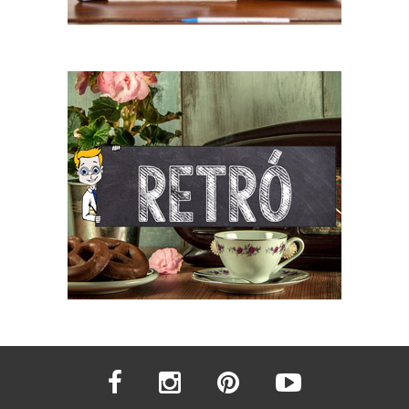
facebook
instagram
pinterest
youtube