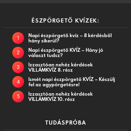
ÉSZPÖRGETŐ KVÍZEK:
Napi észpörgető kvíz – 8 kérdésből
hány sikerül?
Napi észpörgető KVÍZ – Hány jó
választ tudsz?
Izzasztóan nehéz kérdések
VILLÁMKVÍZ 8. rész
Ismét napi észpörgető KVÍZ – Készülj
fel az agypörgetésre!
Izzasztóan nehéz kérdések
VILLÁMKVÍZ 10. rész
TUDÁSPRÓBA