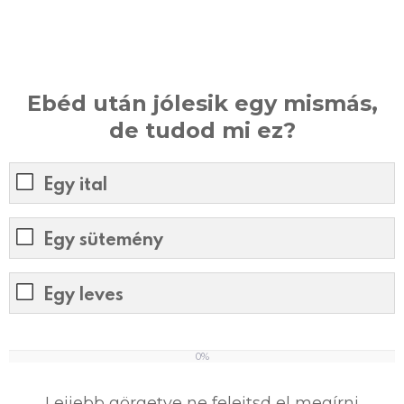
Ebéd után jólesik egy mismás,
de tudod mi ez?
Egy ital
Egy sütemény
Egy leves
0%
0
%
Lejjebb görgetve ne felejtsd el megírni