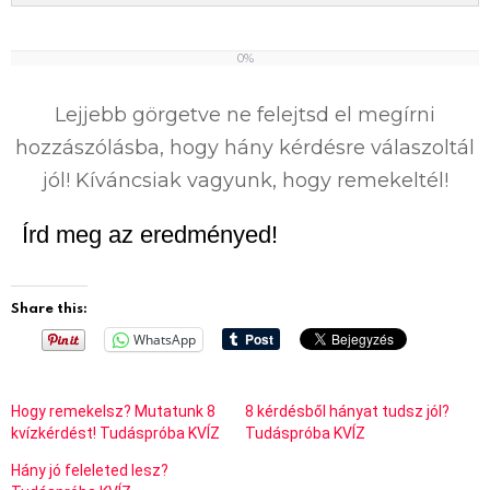
0%
0
%
Lejjebb görgetve ne felejtsd el megírni
hozzászólásba, hogy hány kérdésre válaszoltál
jól! Kíváncsiak vagyunk, hogy remekeltél!
Írd meg az eredményed!
Share this:
WhatsApp
Hogy remekelsz? Mutatunk 8
8 kérdésből hányat tudsz jól?
kvízkérdést! Tudáspróba KVÍZ
Tudáspróba KVÍZ
Hány jó feleleted lesz?