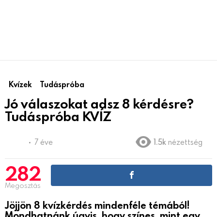
Kvízek
Tudáspróba
Jó válaszokat adsz 8 kérdésre?
Tudáspróba KVÍZ
7 éve
1.5k
nézettség
282
Megosztás
Jöjjön 8 kvízkérdés mindenféle témából!
Mondhatnánk úgyis, hogy színes, mint egy