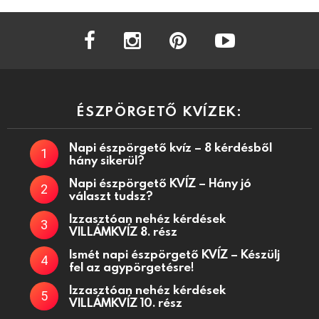
facebook
instagram
pinterest
youtube
ÉSZPÖRGETŐ KVÍZEK:
Napi észpörgető kvíz – 8 kérdésből
hány sikerül?
Napi észpörgető KVÍZ – Hány jó
választ tudsz?
Izzasztóan nehéz kérdések
VILLÁMKVÍZ 8. rész
Ismét napi észpörgető KVÍZ – Készülj
fel az agypörgetésre!
Izzasztóan nehéz kérdések
VILLÁMKVÍZ 10. rész