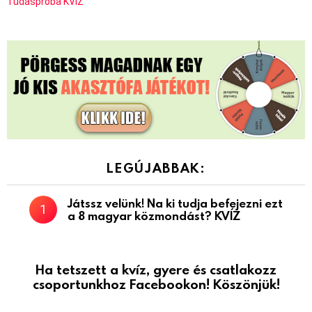
Tudáspróba KVÍZ
LEGÚJABBAK:
Játssz velünk! Na ki tudja befejezni ezt
a 8 magyar közmondást? KVÍZ
Ha tetszett a kvíz, gyere és csatlakozz
csoportunkhoz Facebookon! Köszönjük!