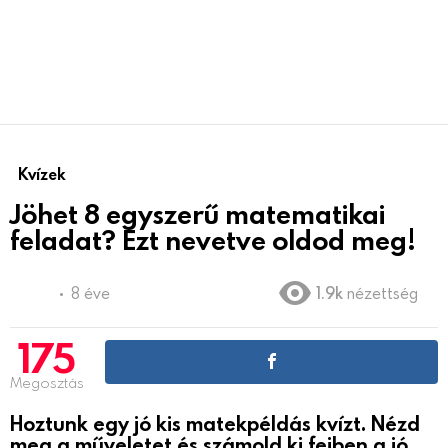
Kvízek
Jöhet 8 egyszerű matematikai
feladat? Ezt nevetve oldod meg!
8 éve
1.9k
nézettség
175
Megosztás
Hoztunk egy jó kis matekpéldás kvízt. Nézd
meg a műveletet és számold ki fejben a jó