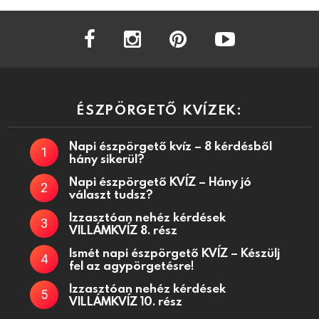
facebook
instagram
pinterest
youtube
ÉSZPÖRGETŐ KVÍZEK:
Napi észpörgető kvíz – 8 kérdésből
hány sikerül?
Napi észpörgető KVÍZ – Hány jó
választ tudsz?
Izzasztóan nehéz kérdések
VILLÁMKVÍZ 8. rész
Ismét napi észpörgető KVÍZ – Készülj
fel az agypörgetésre!
Izzasztóan nehéz kérdések
VILLÁMKVÍZ 10. rész