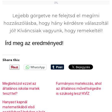
0%
0
%
Lejjebb görgetve ne felejtsd el megírni
hozzászólásba, hogy hány kérdésre válaszoltál
jól! Kíváncsiak vagyunk, hogy remekeltél!
Írd meg az eredményed!
Share this:
WhatsApp
Megbirkózol ezzel az
Furmányos matekozás, ahol
általános iskolai matek
az általános műveltségedre
teszttel?
is szükség lesz! KVÍZ
Hanyast kapnál
matematikából első
osztályban? Induljon a kvíz