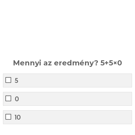
Mennyi az eredmény? 5+5×0
5
0
10