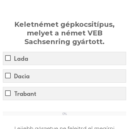
Keletnémet gépkocsitípus,
melyet a német VEB
Sachsenring gyártott.
Lada
Dacia
Trabant
0%
0
%
Lejjebb görgetve ne felejtsd el megírni