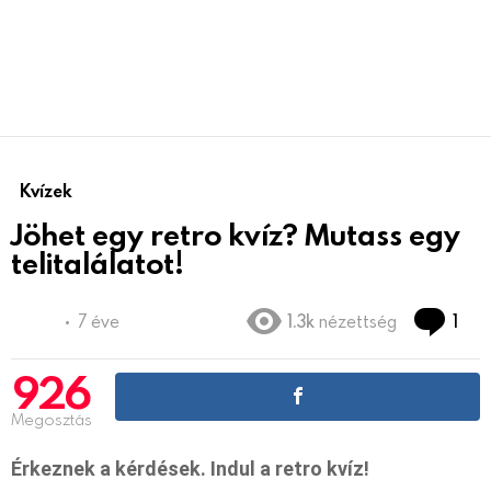
Kvízek
Jöhet egy retro kvíz? Mutass egy
telitalálatot!
Co
7 éve
1.3k
nézettség
1
926
Megosztás
Érkeznek a kérdések. Indul a retro kvíz!