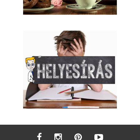
facebook
instagram
pinterest
youtube