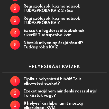
Régi szólások, közmondások
TUDÁSPRÓBA KVÍZ 2 rész
Régi szólások, közmondások
TUDÁSPRÓBA KVÍZ
Ez csak a legdörzsöltebbeknek
sikerül! Tudáspróba kvíz
Nézzük milyen az észjárásod!?
Tudáspróba KVÍZ
HELYESÍRÁSI KVÍZEK
Tipikus helyesírási hibák! Te is
elköveted ezeket?
Ezeket majdnem mindenki rosszul írja!
Te köztük vagy?
8 helyesírási hiba, amit muszáj
elkerülnöd! KVÍZ