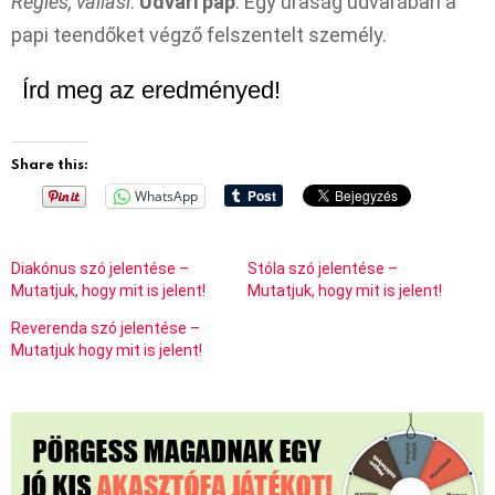
Régies, vallási
:
Udvari pap
. Egy uraság udvarában a
papi teendőket végző felszentelt személy.
Írd meg az eredményed!
Share this:
WhatsApp
Diakónus szó jelentése –
Stóla szó jelentése –
Mutatjuk, hogy mit is jelent!
Mutatjuk, hogy mit is jelent!
Reverenda szó jelentése –
Mutatjuk hogy mit is jelent!