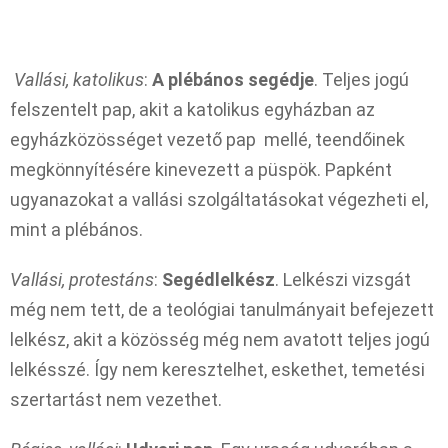
Vallási, katolikus
:
A plébános segédje
. Teljes jogú
felszentelt pap, akit a katolikus egyházban az
egyházközösséget vezető pap mellé, teendőinek
megkönnyítésére kinevezett a püspök. Papként
ugyanazokat a vallási szolgáltatásokat végezheti el,
mint a plébános.
Vallási, protestáns
:
Segédlelkész
. Lelkészi vizsgát
még nem tett, de a teológiai tanulmányait befejezett
lelkész, akit a közösség még nem avatott teljes jogú
lelkésszé. Így nem keresztelhet, eskethet, temetési
szertartást nem vezethet.