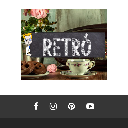
facebook
instagram
pinterest
youtube