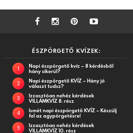
facebook
instagram
pinterest
youtube
ÉSZPÖRGETŐ KVÍZEK:
Napi észpörgető kvíz – 8 kérdésből
hány sikerül?
Napi észpörgető KVÍZ – Hány jó
választ tudsz?
Izzasztóan nehéz kérdések
VILLÁMKVÍZ 8. rész
Ismét napi észpörgető KVÍZ – Készülj
fel az agypörgetésre!
Izzasztóan nehéz kérdések
VILLÁMKVÍZ 10. rész