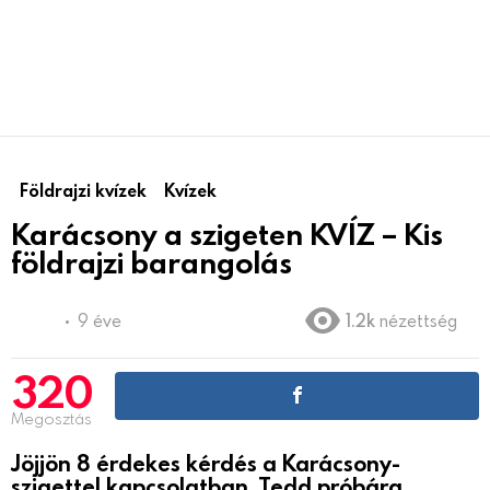
Földrajzi kvízek
Kvízek
Karácsony a szigeten KVÍZ – Kis
földrajzi barangolás
9 éve
1.2k
nézettség
320
Megosztás
Jöjjön 8 érdekes kérdés a Karácsony-
szigettel kapcsolatban. Tedd próbára