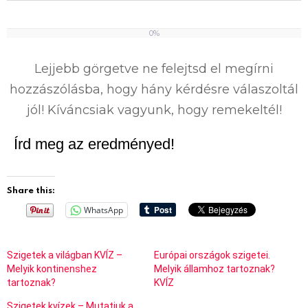
0%
0
%
Lejjebb görgetve ne felejtsd el megírni
hozzászólásba, hogy hány kérdésre válaszoltál
jól! Kíváncsiak vagyunk, hogy remekeltél!
Írd meg az eredményed!
Share this:
WhatsApp
Szigetek a világban KVÍZ –
Európai országok szigetei.
Melyik kontinenshez
Melyik államhoz tartoznak?
tartoznak?
KVÍZ
Szigetek kvízek – Mutatjuk a