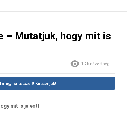
e – Mutatjuk, hogy mit is
1.2k
nézettség
 meg, ha tetszett! Köszönjük!
gy mit is jelent!