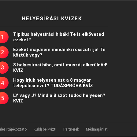
HELYESÍRÁSI KVÍZEK
Tipikus helyesírási hibák! Te is elköveted
ezeket?
Ezeket majdnem mindenki rosszul írja! Te
köztük vagy?
8 helyesírási hiba, amit muszáj elkerülnöd!
KVÍZ
Hogy írjuk helyesen ezt a 8 magyar
településnevet? TUDÁSPRÓBA KVÍZ
LY vagy J? Mind a 8 szót tudod helyesen?
KVÍZ
lési tájékoztató
Küldj be kvízt!
Partnerek
Médiaajánlat