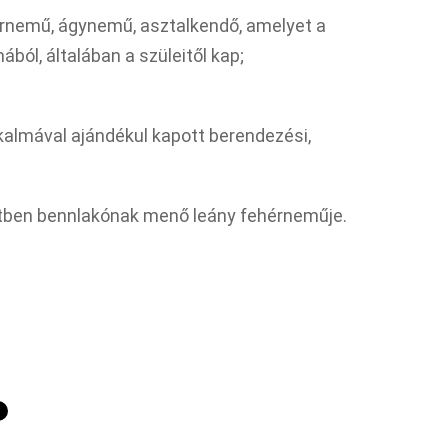
hérnemű, ágynemű, asztalkendő, amelyet a
l, általában a szüleitől kap;
kalmával ajándékul kapott berendezési,
etben bennlakónak menő leány fehérneműje.