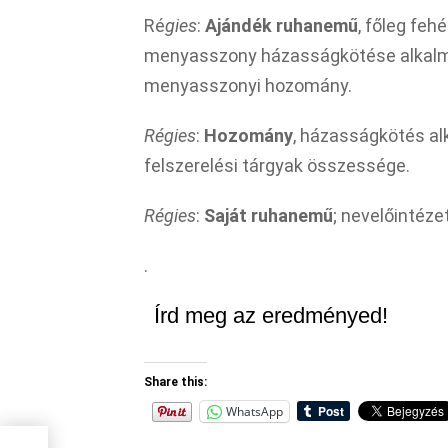
Ré
gies
:
Ajándék ruhanemű
, főleg fe
menyasszony házasságkötése alkalmábó
menyasszonyi hozomány.
Régies
:
Hozomány
, házasságkötés al
felszerelési tárgyak összessége.
Régies
:
Saját ruhanemű
; nevelőintéz
.
Írd meg az eredményed!
Share this:
WhatsApp