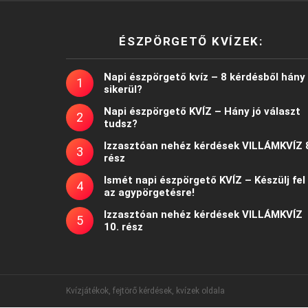
ÉSZPÖRGETŐ KVÍZEK:
Napi észpörgető kvíz – 8 kérdésből hány
sikerül?
Napi észpörgető KVÍZ – Hány jó választ
tudsz?
Izzasztóan nehéz kérdések VILLÁMKVÍZ 
rész
Ismét napi észpörgető KVÍZ – Készülj fel
az agypörgetésre!
Izzasztóan nehéz kérdések VILLÁMKVÍZ
10. rész
Kvízjátékok, fejtörő kérdések, kvízek oldala