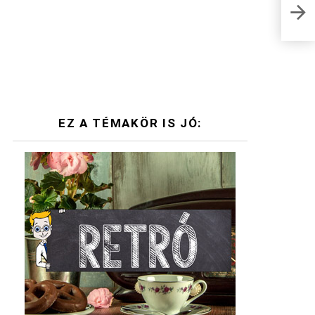
Dehi
hogy
EZ A TÉMAKÖR IS JÓ: