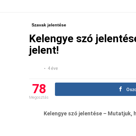
Szavak jelentése
Kelengye szó jelentés
jelent!
4 éve
78
Oszd
Megosztás
Kelengye szó jelentése – Mutatjuk, ho