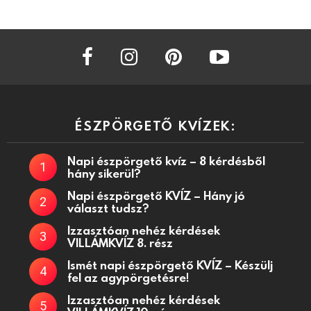
facebook
instagram
pinterest
youtube
ÉSZPÖRGETŐ KVÍZEK:
Napi észpörgető kvíz – 8 kérdésből
hány sikerül?
Napi észpörgető KVÍZ – Hány jó
választ tudsz?
Izzasztóan nehéz kérdések
VILLÁMKVÍZ 8. rész
Ismét napi észpörgető KVÍZ – Készülj
fel az agypörgetésre!
Izzasztóan nehéz kérdések