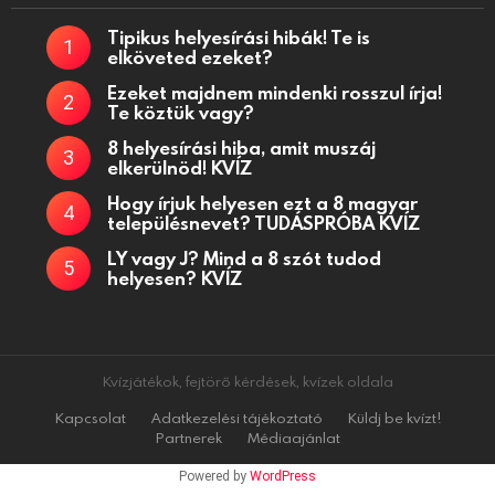
Tipikus helyesírási hibák! Te is
elköveted ezeket?
Ezeket majdnem mindenki rosszul írja!
Te köztük vagy?
8 helyesírási hiba, amit muszáj
elkerülnöd! KVÍZ
Hogy írjuk helyesen ezt a 8 magyar
településnevet? TUDÁSPRÓBA KVÍZ
LY vagy J? Mind a 8 szót tudod
helyesen? KVÍZ
Kvízjátékok, fejtörő kérdések, kvízek oldala
Kapcsolat
Adatkezelési tájékoztató
Küldj be kvízt!
Partnerek
Médiaajánlat
Powered by
WordPress