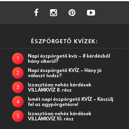
facebook
instagram
pinterest
youtube
ÉSZPÖRGETŐ KVÍZEK:
Napi észpörgető kvíz – 8 kérdésből
hány sikerül?
Napi észpörgető KVÍZ – Hány jó
választ tudsz?
Izzasztóan nehéz kérdések
VILLÁMKVÍZ 8. rész
Ismét napi észpörgető KVÍZ – Készülj
fel az agypörgetésre!
Izzasztóan nehéz kérdések
VILLÁMKVÍZ 10. rész