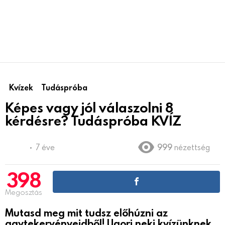
Kvízek
Tudáspróba
Képes vagy jól válaszolni 8
kérdésre? Tudáspróba KVÍZ
7 éve
999
nézettség
398
Megosztás
Mutasd meg mit tudsz előhúzni az
agytekervényeidből! Ugorj neki kvízünknek