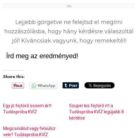
0%
0
%
Lejjebb görgetve ne felejtsd el megírni
hozzászólásba, hogy hány kérdésre válaszoltál
jól! Kíváncsiak vagyunk, hogy remekeltél!
Írd meg az eredményed!
Share this:
WhatsApp
Egy jó fejtörő sosem árt!
Szuper kis fejtörő itt a
Tudáspróba KVÍZ
Tudáspróba KVÍZ legújabb 8
kérdése
Megcsinálod vagy felsülsz
vele? Tudáspróba KVÍZ