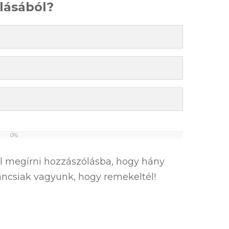
álásából?
0%
el megírni hozzászólásba, hogy hány
íváncsiak vagyunk, hogy remekeltél!