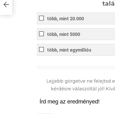
tal
több, mint 20.000
több, mint 5000
több, mint egymilliós
0
%
Lejjebb görgetve ne felejtsd 
kérdésre válaszoltál jól! K
Írd meg az eredményed!