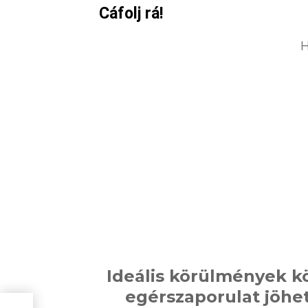
Cáfolj rá!
H
Ideális körülmények kö
egérszaporulat jöhe