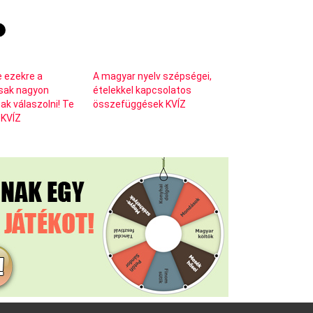
e ezekre a
A magyar nyelv szépségei,
sak nagyon
ételekkel kapcsolatos
ak válaszolni! Te
összefüggések KVÍZ
 KVÍZ