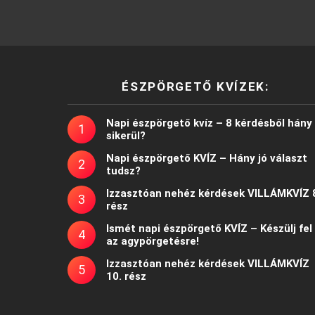
ÉSZPÖRGETŐ KVÍZEK:
Napi észpörgető kvíz – 8 kérdésből hány
sikerül?
Napi észpörgető KVÍZ – Hány jó választ
tudsz?
Izzasztóan nehéz kérdések VILLÁMKVÍZ 
rész
Ismét napi észpörgető KVÍZ – Készülj fel
az agypörgetésre!
Izzasztóan nehéz kérdések VILLÁMKVÍZ
10. rész