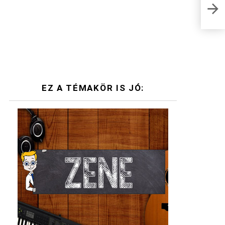
Napi
kirá
EZ A TÉMAKÖR IS JÓ: