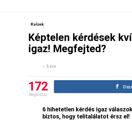
Kvízek
Képtelen kérdések kví
igaz! Megfejted?
9 éve
172
Oszd
Megosztás
6 hihetetlen kérdés igaz válaszok
biztos, hogy telitalálatot érsz el!