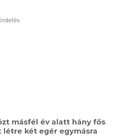
irdetés
zt másfél év alatt hány fős
t létre két egér egymásra