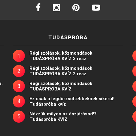
facebook
instagram
pinterest
youtube
TUDÁSPRÓBA
Régi szólások, közmondások
TUDÁSPRÓBA KVÍZ 3 rész
Régi szólások, közmondások
TUDÁSPRÓBA KVÍZ 2 rész
8.
Régi szólások, közmondások
TUDÁSPRÓBA KVÍZ
Ez csak a legdörzsöltebbeknek sikerül!
Tudáspróba kvíz
Nézzük milyen az észjárásod!?
Tudáspróba KVÍZ