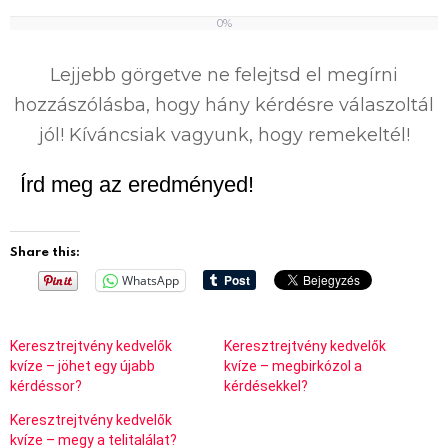
0%
0
%
Lejjebb görgetve ne felejtsd el megírni
hozzászólásba, hogy hány kérdésre válaszoltál
jól! Kíváncsiak vagyunk, hogy remekeltél!
Írd meg az eredményed!
Share this:
WhatsApp
Keresztrejtvény kedvelők
Keresztrejtvény kedvelők
kvíze – jöhet egy újabb
kvíze – megbirkózol a
kérdéssor?
kérdésekkel?
Keresztrejtvény kedvelők
kvíze – megy a telitalálat?