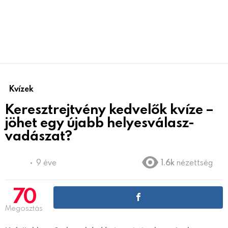
Kvízek
Keresztrejtvény kedvelők kvíze –
jöhet egy újabb helyesválasz-
vadászat?
9 éve
1.6k
nézettség
70
Megosztás