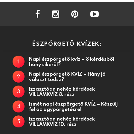
facebook
instagram
pinterest
youtube
ÉSZPÖRGETŐ KVÍZEK:
Napi észpörgető kvíz – 8 kérdésből
hány sikerül?
Napi észpörgető KVÍZ – Hány jó
választ tudsz?
Izzasztóan nehéz kérdések
VILLÁMKVÍZ 8. rész
Ismét napi észpörgető KVÍZ – Készülj
fel az agypörgetésre!
Izzasztóan nehéz kérdések
VILLÁMKVÍZ 10. rész