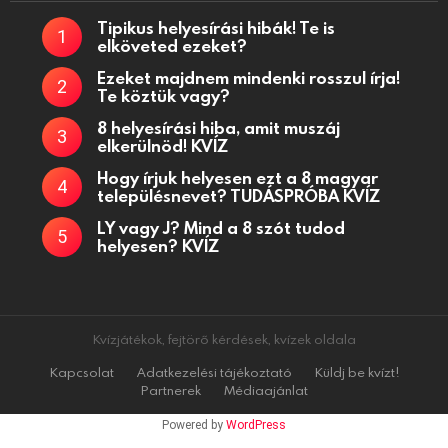
Tipikus helyesírási hibák! Te is
elköveted ezeket?
Ezeket majdnem mindenki rosszul írja!
Te köztük vagy?
8 helyesírási hiba, amit muszáj
elkerülnöd! KVÍZ
Hogy írjuk helyesen ezt a 8 magyar
településnevet? TUDÁSPRÓBA KVÍZ
LY vagy J? Mind a 8 szót tudod
helyesen? KVÍZ
Kvízjátékok, fejtörő kérdések, kvízek oldala
Kapcsolat
Adatkezelési tájékoztató
Küldj be kvízt!
Partnerek
Médiaajánlat
Powered by
WordPress