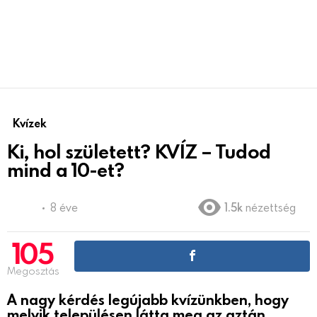
Kvízek
Ki, hol született? KVÍZ – Tudod
mind a 10-et?
8 éve
1.5k
nézettség
105
Megosztás
A nagy kérdés legújabb kvízünkben, hogy
melyik településen látta meg az aztán