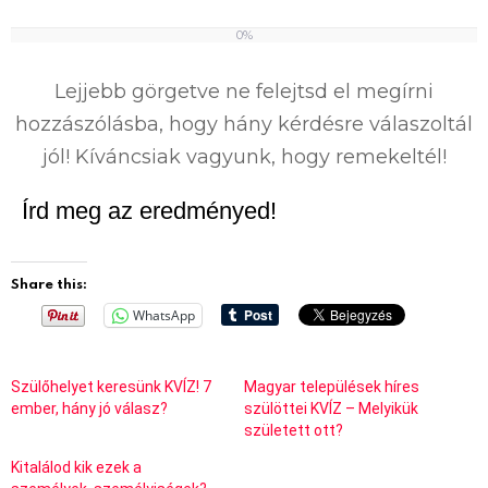
0%
0
%
Lejjebb görgetve ne felejtsd el megírni
hozzászólásba, hogy hány kérdésre válaszoltál
jól! Kíváncsiak vagyunk, hogy remekeltél!
Írd meg az eredményed!
Share this:
WhatsApp
Szülőhelyet keresünk KVÍZ! 7
Magyar települések híres
ember, hány jó válasz?
szülöttei KVÍZ – Melyikük
született ott?
Kitalálod kik ezek a