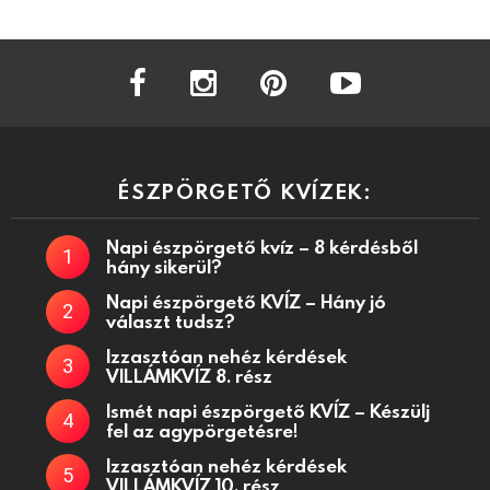
facebook
instagram
pinterest
youtube
ÉSZPÖRGETŐ KVÍZEK:
Napi észpörgető kvíz – 8 kérdésből
hány sikerül?
Napi észpörgető KVÍZ – Hány jó
választ tudsz?
Izzasztóan nehéz kérdések
VILLÁMKVÍZ 8. rész
Ismét napi észpörgető KVÍZ – Készülj
fel az agypörgetésre!
Izzasztóan nehéz kérdések
VILLÁMKVÍZ 10. rész