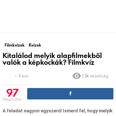
Filmkvízek
Kvízek
Kitalálod melyik alapfilmekből
valók a képkockák? Filmkvíz
4 éve
1.5k
nézettség
97
Megosztás
A feladat nagyon egyszerű! Ismerd fel, hogy melyik