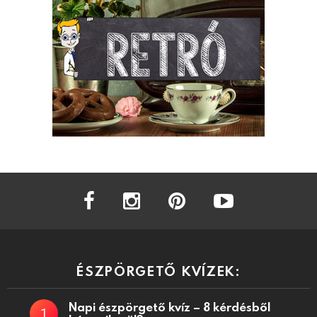
facebook
instagram
pinterest
youtube
ÉSZPÖRGETŐ KVÍZEK:
Napi észpörgető kvíz – 8 kérdésből