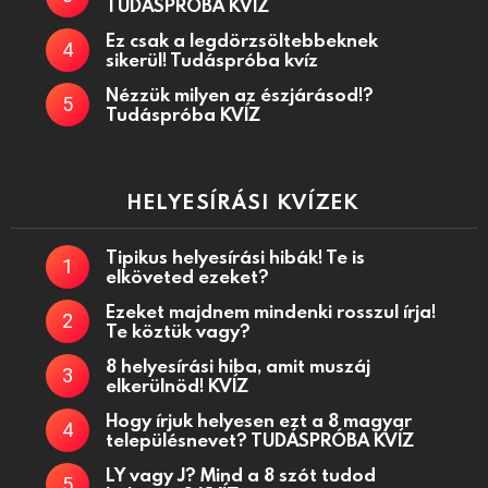
TUDÁSPRÓBA KVÍZ
Ez csak a legdörzsöltebbeknek
sikerül! Tudáspróba kvíz
Nézzük milyen az észjárásod!?
Tudáspróba KVÍZ
HELYESÍRÁSI KVÍZEK
Tipikus helyesírási hibák! Te is
elköveted ezeket?
Ezeket majdnem mindenki rosszul írja!
Te köztük vagy?
8 helyesírási hiba, amit muszáj
elkerülnöd! KVÍZ
Hogy írjuk helyesen ezt a 8 magyar
településnevet? TUDÁSPRÓBA KVÍZ
LY vagy J? Mind a 8 szót tudod