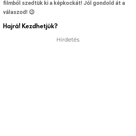
filmből szedtük ki a képkockát! Jól gondold át a
válaszod! 😉
Hajrá! Kezdhetjük?
Hirdetés