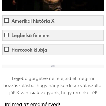
Amerikai história X
Legbelső félelem
Harcosok klubja
0%
0
%
Lejjebb görgetve ne felejtsd el megírni
hozzászólásba, hogy hány kérdésre válaszoltál
jól! Kíváncsiak vagyunk, hogy remekeltél!
Írd meg az eredményed!