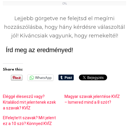
0%
0
%
Lejjebb görgetve ne felejtsd el megírni
hozzászólásba, hogy hány kérdésre válaszoltál
jól! Kíváncsiak vagyunk, hogy remekeltél!
Írd meg az eredményed!
Share this:
WhatsApp
Eléggé éleseszű vagy?
Magyar szavak jelentése KVÍZ
Kitalálod mit jelentenek ezek
– Ismered mind a 8 szót?
a szavak? KVÍZ
Elfelejtett szavak? Mit jelent
ez a 10 szó? Könnyed KVÍZ