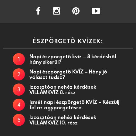
facebook
instagram
pinterest
youtube
ÉSZPÖRGETŐ KVÍZEK:
Napi észpörgető kvíz – 8 kérdésből
hány sikerül?
Napi észpörgető KVÍZ – Hány jó
választ tudsz?
Izzasztóan nehéz kérdések
VILLÁMKVÍZ 8. rész
Ismét napi észpörgető KVÍZ – Készülj
fel az agypörgetésre!
Izzasztóan nehéz kérdések
VILLÁMKVÍZ 10. rész