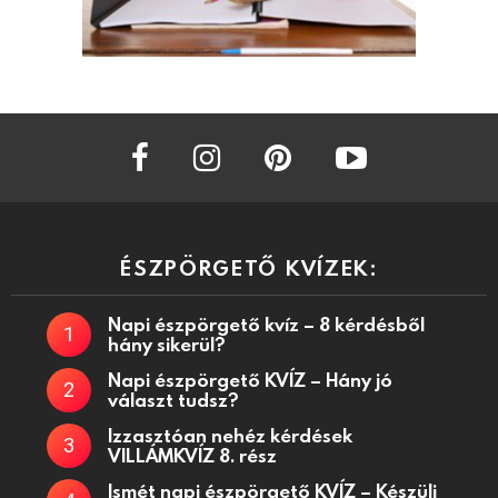
facebook
instagram
pinterest
youtube
ÉSZPÖRGETŐ KVÍZEK:
Napi észpörgető kvíz – 8 kérdésből
hány sikerül?
Napi észpörgető KVÍZ – Hány jó
választ tudsz?
Izzasztóan nehéz kérdések
VILLÁMKVÍZ 8. rész
Ismét napi észpörgető KVÍZ – Készülj