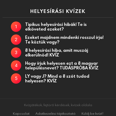
HELYESÍRÁSI KVÍZEK
Tipikus helyesírási hibák! Te is
elköveted ezeket?
Ezeket majdnem mindenki rosszul írja!
Te köztük vagy?
8 helyesírási hiba, amit muszáj
elkerülnöd! KVÍZ
Hogy írjuk helyesen ezt a 8 magyar
településnevet? TUDÁSPRÓBA KVÍZ
LY vagy J? Mind a 8 szót tudod
helyesen? KVÍZ
Kvízjátékok, fejtörő kérdések, kvízek oldala
Kapcsolat
Adatkezelési tájékoztató
Küldj be kvízt!