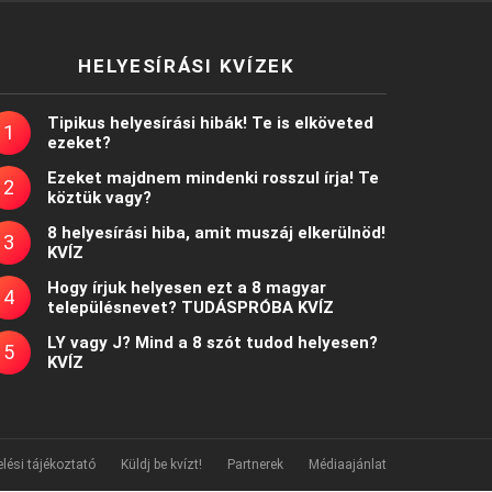
HELYESÍRÁSI KVÍZEK
Tipikus helyesírási hibák! Te is elköveted
ezeket?
Ezeket majdnem mindenki rosszul írja! Te
köztük vagy?
8 helyesírási hiba, amit muszáj elkerülnöd!
KVÍZ
Hogy írjuk helyesen ezt a 8 magyar
településnevet? TUDÁSPRÓBA KVÍZ
LY vagy J? Mind a 8 szót tudod helyesen?
KVÍZ
lési tájékoztató
Küldj be kvízt!
Partnerek
Médiaajánlat