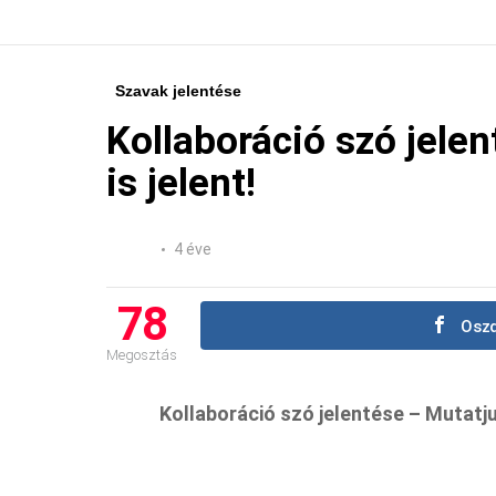
Szavak jelentése
Kollaboráció szó jele
is jelent!
4 éve
78
Oszd
Megosztás
Kollaboráció szó jelentése – Mutatjuk