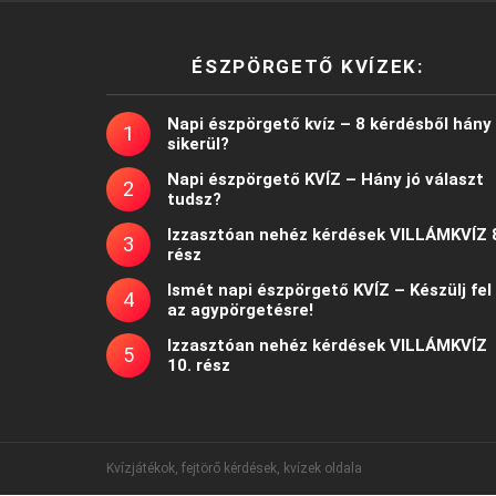
ÉSZPÖRGETŐ KVÍZEK:
Napi észpörgető kvíz – 8 kérdésből hány
sikerül?
Napi észpörgető KVÍZ – Hány jó választ
tudsz?
Izzasztóan nehéz kérdések VILLÁMKVÍZ 
rész
Ismét napi észpörgető KVÍZ – Készülj fel
az agypörgetésre!
Izzasztóan nehéz kérdések VILLÁMKVÍZ
10. rész
Kvízjátékok, fejtörő kérdések, kvízek oldala