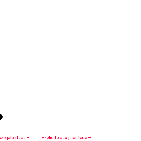
zó jelentése –
Explicite szó jelentése –