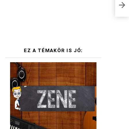
Hips
mit i
EZ A TÉMAKÖR IS JÓ: