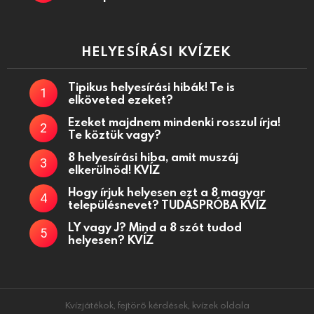
HELYESÍRÁSI KVÍZEK
Tipikus helyesírási hibák! Te is
elköveted ezeket?
Ezeket majdnem mindenki rosszul írja!
Te köztük vagy?
8 helyesírási hiba, amit muszáj
elkerülnöd! KVÍZ
Hogy írjuk helyesen ezt a 8 magyar
településnevet? TUDÁSPRÓBA KVÍZ
LY vagy J? Mind a 8 szót tudod
helyesen? KVÍZ
Kvízjátékok, fejtörő kérdések, kvízek oldala