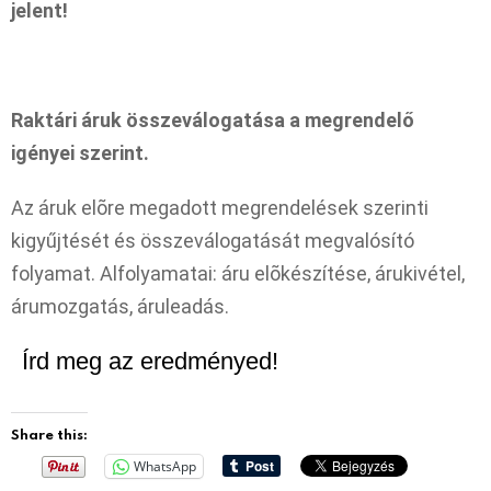
jelent!
Raktári áruk összeválogatása a megrendelő
igényei szerint.
Az áruk elõre megadott megrendelések szerinti
kigyűjtését és összeválogatását megvalósító
folyamat. Alfolyamatai: áru elõkészítése, árukivétel,
árumozgatás, áruleadás.
Írd meg az eredményed!
Share this:
WhatsApp