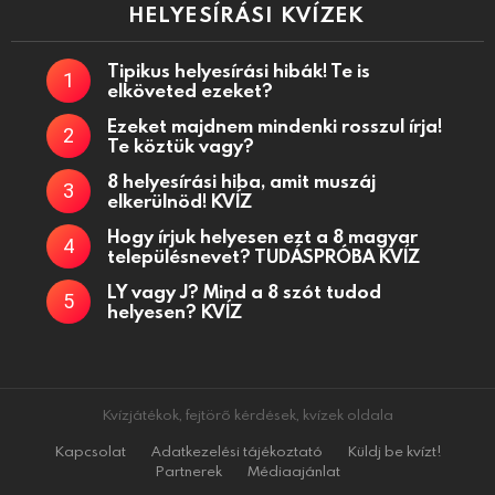
HELYESÍRÁSI KVÍZEK
Tipikus helyesírási hibák! Te is
elköveted ezeket?
Ezeket majdnem mindenki rosszul írja!
Te köztük vagy?
8 helyesírási hiba, amit muszáj
elkerülnöd! KVÍZ
Hogy írjuk helyesen ezt a 8 magyar
településnevet? TUDÁSPRÓBA KVÍZ
LY vagy J? Mind a 8 szót tudod
helyesen? KVÍZ
Kvízjátékok, fejtörő kérdések, kvízek oldala
Kapcsolat
Adatkezelési tájékoztató
Küldj be kvízt!
Partnerek
Médiaajánlat