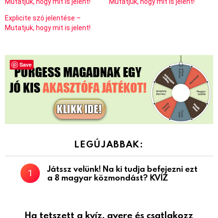
Mutatjuk, hogy mit is jelent!
Mutatjuk, hogy mit is jelent!
Explicite szó jelentése –
Mutatjuk, hogy mit is jelent!
Save
LEGÚJABBAK:
Játssz velünk! Na ki tudja befejezni ezt
a 8 magyar közmondást? KVÍZ
Ha tetszett a kvíz, gyere és csatlakozz