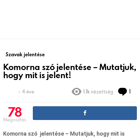
Szavak jelentése
Komorna szó jelentése – Mutatjuk,
hogy mit is jelent!
Co
4 éve
1.1k
nézettség
1
78
Megosztás
Komorna szó jelentése – Mutatjuk, hogy mit is