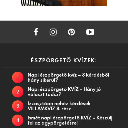
facebook
instagram
pinterest
youtube
ÉSZPÖRGETŐ KVÍZEK:
Napi észpörgető kvíz – 8 kérdésből
hány sikerül?
Napi észpörgető KVÍZ – Hány jó
választ tudsz?
Izzasztóan nehéz kérdések
VILLÁMKVÍZ 8. rész
Ismét napi észpörgető KVÍZ – Készülj
fel az agypörgetésre!