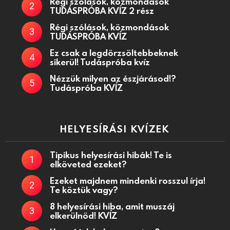
Régi szólások, közmondások
TUDÁSPRÓBA KVÍZ 2 rész
Régi szólások, közmondások
TUDÁSPRÓBA KVÍZ
Ez csak a legdörzsöltebbeknek
sikerül! Tudáspróba kvíz
Nézzük milyen az észjárásod!?
Tudáspróba KVÍZ
HELYESÍRÁSI KVÍZEK
Tipikus helyesírási hibák! Te is
elköveted ezeket?
Ezeket majdnem mindenki rosszul írja!
Te köztük vagy?
8 helyesírási hiba, amit muszáj
elkerülnöd! KVÍZ