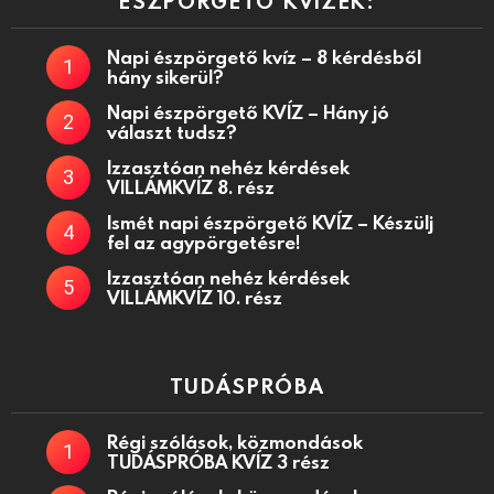
ÉSZPÖRGETŐ KVÍZEK:
Napi észpörgető kvíz – 8 kérdésből
hány sikerül?
Napi észpörgető KVÍZ – Hány jó
választ tudsz?
Izzasztóan nehéz kérdések
VILLÁMKVÍZ 8. rész
Ismét napi észpörgető KVÍZ – Készülj
fel az agypörgetésre!
Izzasztóan nehéz kérdések
VILLÁMKVÍZ 10. rész
TUDÁSPRÓBA
Régi szólások, közmondások
TUDÁSPRÓBA KVÍZ 3 rész