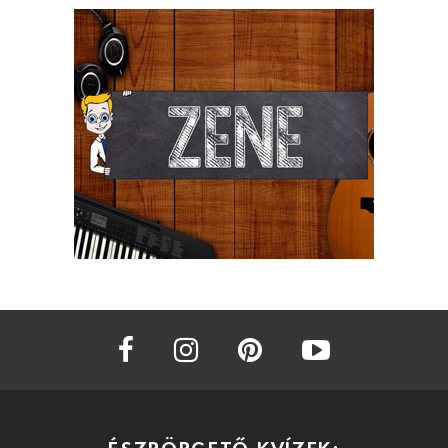
facebook
instagram
pinterest
youtube