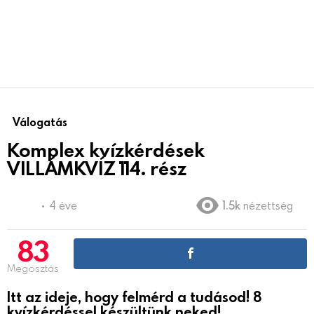
Válogatás
Komplex kvízkérdések
VILLÁMKVÍZ 114. rész
4 éve
1.5k
nézettség
83
Megosztás
Itt az ideje, hogy felmérd a tudásod! 8
kvízkérdéssel készültünk neked!