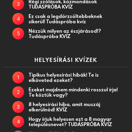
Régi szólások, közmondások
TUDÁSPRÓBA KVÍZ
Ez csak a legdörzsöltebbeknek
sikerül! Tudáspróba kvíz
Nézzük milyen az észjárásod!?
Tudáspróba KVÍZ
HELYESÍRÁSI KVÍZEK
Tipikus helyesírási hibák! Te is
elköveted ezeket?
Ezeket majdnem mindenki rosszul írja!
Te köztük vagy?
8 helyesírási hiba, amit muszáj
elkerülnöd! KVÍZ
Hogy írjuk helyesen ezt a 8 magyar
településnevet? TUDÁSPRÓBA KVÍZ