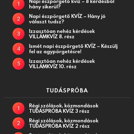
Napi észpörgető kvíz – 8 kérdésből
hány sikerül?
Napi észpörgető KVÍZ – Hány jó
választ tudsz?
Izzasztóan nehéz kérdések
VILLÁMKVÍZ 8. rész
Ismét napi észpörgető KVÍZ – Készülj
fel az agypörgetésre!
Izzasztóan nehéz kérdések
VILLÁMKVÍZ 10. rész
TUDÁSPRÓBA
Régi szólások, közmondások
TUDÁSPRÓBA KVÍZ 3 rész
Régi szólások, közmondások
TUDÁSPRÓBA KVÍZ 2 rész