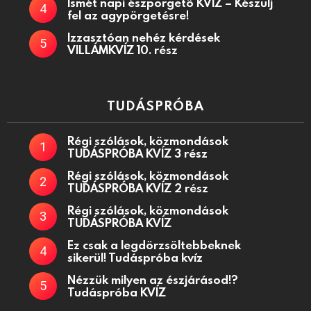
Ismét napi észpörgető KVÍZ – Készülj
fel az agypörgetésre!
Izzasztóan nehéz kérdések
VILLÁMKVÍZ 10. rész
TUDÁSPRÓBA
Régi szólások, közmondások
TUDÁSPRÓBA KVÍZ 3 rész
Régi szólások, közmondások
TUDÁSPRÓBA KVÍZ 2 rész
Régi szólások, közmondások
TUDÁSPRÓBA KVÍZ
Ez csak a legdörzsöltebbeknek
sikerül! Tudáspróba kvíz
Nézzük milyen az észjárásod!?
Tudáspróba KVÍZ