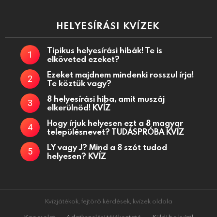
HELYESÍRÁSI KVÍZEK
Tipikus helyesírási hibák! Te is
elköveted ezeket?
Ezeket majdnem mindenki rosszul írja!
Te köztük vagy?
8 helyesírási hiba, amit muszáj
elkerülnöd! KVÍZ
Hogy írjuk helyesen ezt a 8 magyar
településnevet? TUDÁSPRÓBA KVÍZ
LY vagy J? Mind a 8 szót tudod
helyesen? KVÍZ
Kvízjátékok, fejtörő kérdések, kvízek oldala