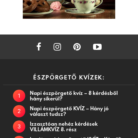
facebook
instagram
pinterest
youtube
ÉSZPÖRGETŐ KVÍZEK:
Napi észpörgető kvíz – 8 kérdésből
hány sikerül?
Napi észpörgető KVÍZ – Hány jó
választ tudsz?
Izzasztóan nehéz kérdések
VILLÁMKVÍZ 8. rész