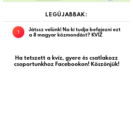
LEGÚJABBAK:
Játssz velünk! Na ki tudja befejezni ezt
a 8 magyar közmondást? KVÍZ
Ha tetszett a kvíz, gyere és csatlakozz
csoportunkhoz Facebookon! Köszönjük!