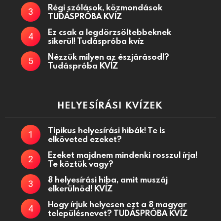
Régi szólások, közmondások
TUDÁSPRÓBA KVÍZ
Ez csak a legdörzsöltebbeknek
sikerül! Tudáspróba kvíz
Nézzük milyen az észjárásod!?
Tudáspróba KVÍZ
HELYESÍRÁSI KVÍZEK
Tipikus helyesírási hibák! Te is
elköveted ezeket?
Ezeket majdnem mindenki rosszul írja!
Te köztük vagy?
8 helyesírási hiba, amit muszáj
elkerülnöd! KVÍZ
Hogy írjuk helyesen ezt a 8 magyar
településnevet? TUDÁSPRÓBA KVÍZ