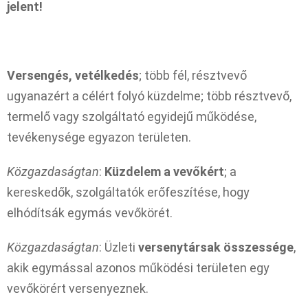
jelent!
Versengés, vetélkedés
; több fél, résztvevő
ugyanazért a célért folyó küzdelme; több résztvevő,
termelő vagy szolgáltató egyidejű működése,
tevékenysége egyazon területen.
Közgazdaságtan
:
Küzdelem a vevőkért
; a
kereskedők, szolgáltatók erőfeszítése, hogy
elhódítsák egymás vevőkörét.
Közgazdaságtan
: Üzleti
versenytársak összessége
,
akik egymással azonos működési területen egy
vevőkörért versenyeznek.