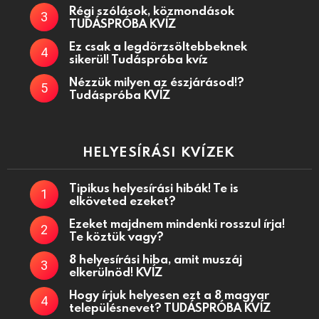
Régi szólások, közmondások
TUDÁSPRÓBA KVÍZ
Ez csak a legdörzsöltebbeknek
sikerül! Tudáspróba kvíz
Nézzük milyen az észjárásod!?
Tudáspróba KVÍZ
HELYESÍRÁSI KVÍZEK
Tipikus helyesírási hibák! Te is
elköveted ezeket?
Ezeket majdnem mindenki rosszul írja!
Te köztük vagy?
8 helyesírási hiba, amit muszáj
elkerülnöd! KVÍZ
Hogy írjuk helyesen ezt a 8 magyar
településnevet? TUDÁSPRÓBA KVÍZ