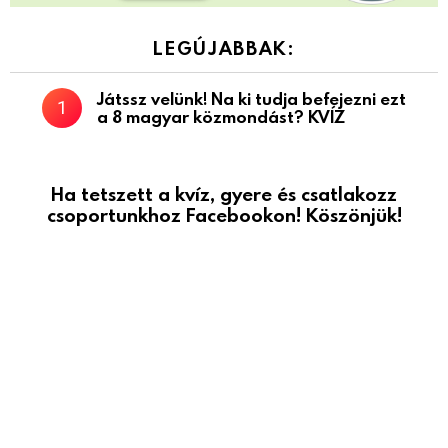
LEGÚJABBAK:
Játssz velünk! Na ki tudja befejezni ezt
a 8 magyar közmondást? KVÍZ
Ha tetszett a kvíz, gyere és csatlakozz
csoportunkhoz Facebookon! Köszönjük!