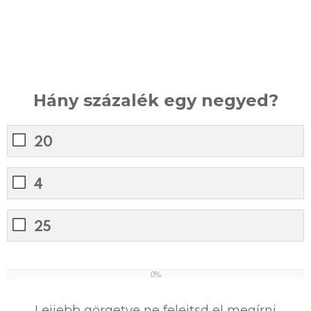
Hány százalék egy negyed?
20
4
25
0%
0
%
Lejjebb görgetve ne felejtsd el megírni