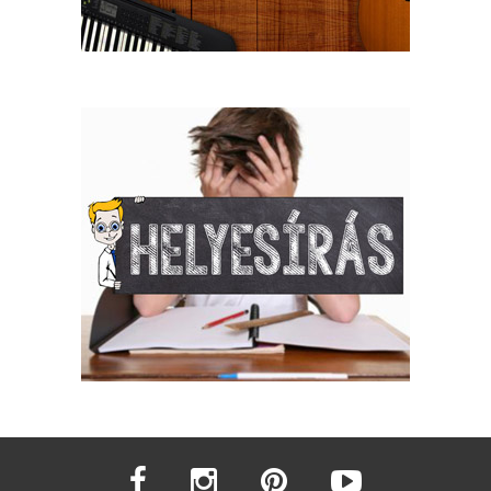
facebook
instagram
pinterest
youtube