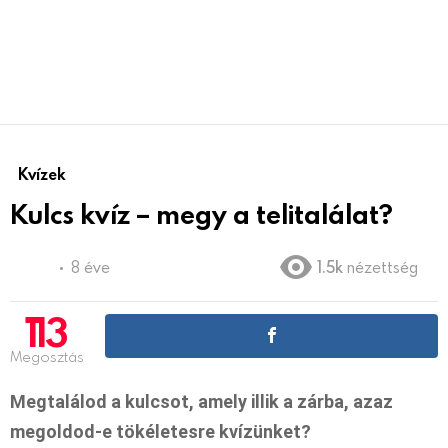
Kvízek
Kulcs kvíz – megy a telitalálat?
8 éve
1.5k
nézettség
113
Megosztás
Megtalálod a kulcsot, amely illik a zárba, azaz
megoldod-e tökéletesre kvízünket?