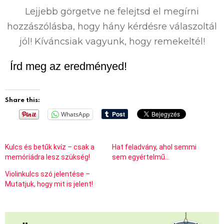
Lejjebb görgetve ne felejtsd el megírni
hozzászólásba, hogy hány kérdésre válaszoltál
jól! Kíváncsiak vagyunk, hogy remekeltél!
Írd meg az eredményed!
Share this:
WhatsApp
Kulcs és betűk kvíz – csak a
Hat feladvány, ahol semmi
memóriádra lesz szükség!
sem egyértelmű…
Violinkulcs szó jelentése –
Mutatjuk, hogy mit is jelent!