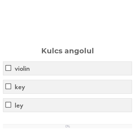
Kulcs angolul
violin
key
ley
0%
0
%