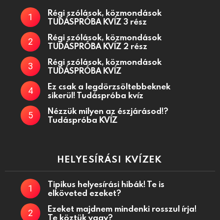
Régi szólások, közmondások
TUDÁSPRÓBA KVÍZ 3 rész
Régi szólások, közmondások
TUDÁSPRÓBA KVÍZ 2 rész
Régi szólások, közmondások
TUDÁSPRÓBA KVÍZ
Ez csak a legdörzsöltebbeknek
sikerül! Tudáspróba kvíz
Nézzük milyen az észjárásod!?
Tudáspróba KVÍZ
HELYESÍRÁSI KVÍZEK
Tipikus helyesírási hibák! Te is
elköveted ezeket?
Ezeket majdnem mindenki rosszul írja!
Te köztük vagy?