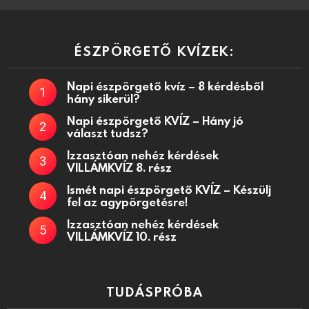
ÉSZPÖRGETŐ KVÍZEK:
Napi észpörgető kvíz – 8 kérdésből
hány sikerül?
Napi észpörgető KVÍZ – Hány jó
választ tudsz?
Izzasztóan nehéz kérdések
VILLÁMKVÍZ 8. rész
Ismét napi észpörgető KVÍZ – Készülj
fel az agypörgetésre!
Izzasztóan nehéz kérdések
VILLÁMKVÍZ 10. rész
TUDÁSPRÓBA