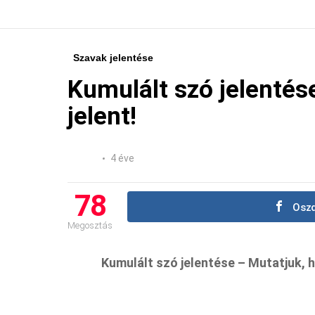
Szavak jelentése
Kumulált szó jelentés
jelent!
4 éve
78
Oszd
Megosztás
Kumulált szó jelentése – Mutatjuk, ho