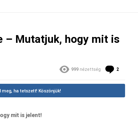
e – Mutatjuk, hogy mit is
hozzász
999
nézettség
2
 meg, ha tetszett! Köszönjük!
gy mit is jelent!