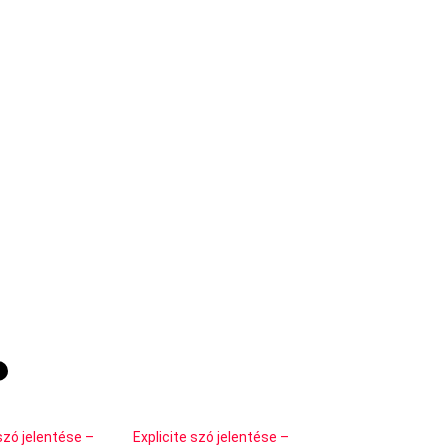
zó jelentése –
Explicite szó jelentése –