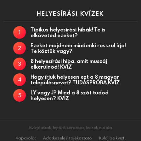
HELYESÍRÁSI KVÍZEK
Tipikus helyesírási hibák! Te is
elköveted ezeket?
Ezeket majdnem mindenki rosszul írja!
Te köztük vagy?
8 helyesírási hiba, amit muszáj
elkerülnöd! KVÍZ
Hogy írjuk helyesen ezt a 8 magyar
településnevet? TUDÁSPRÓBA KVÍZ
LY vagy J? Mind a 8 szót tudod
helyesen? KVÍZ
Kvízjátékok, fejtörő kérdések, kvízek oldala
Kapcsolat
Adatkezelési tájékoztató
Küldj be kvízt!