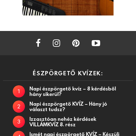
facebook
instagram
pinterest
youtube
ÉSZPÖRGETŐ KVÍZEK:
Napi észpörgető kvíz – 8 kérdésből
hány sikerül?
Napi észpörgető KVÍZ – Hány jó
választ tudsz?
Izzasztóan nehéz kérdések
VILLÁMKVÍZ 8. rész
Ismét napi észpörgető KVÍZ – Készülj