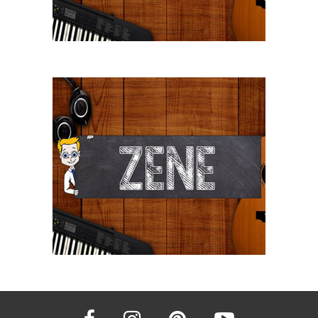
facebook
instagram
pinterest
youtube