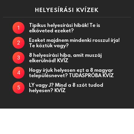
HELYESÍRÁSI KVÍZEK
Tipikus helyesírási hibák! Te is
elköveted ezeket?
Ezeket majdnem mindenki rosszul írja!
Te köztük vagy?
8 helyesírási hiba, amit muszáj
elkerülnöd! KVÍZ
Hogy írjuk helyesen ezt a 8 magyar
településnevet? TUDÁSPRÓBA KVÍZ
LY vagy J? Mind a 8 szót tudod
helyesen? KVÍZ
Kvízjátékok, fejtörő kérdések, kvízek oldala
Kapcsolat
Adatkezelési tájékoztató
Küldj be kvízt!
Partnerek
Médiaajánlat