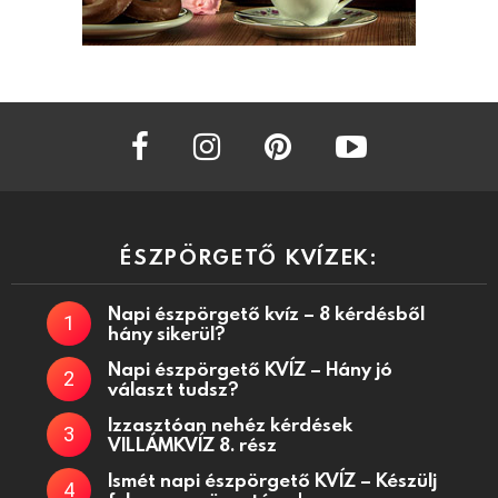
facebook
instagram
pinterest
youtube
ÉSZPÖRGETŐ KVÍZEK:
Napi észpörgető kvíz – 8 kérdésből
hány sikerül?
Napi észpörgető KVÍZ – Hány jó
választ tudsz?
Izzasztóan nehéz kérdések
VILLÁMKVÍZ 8. rész
Ismét napi észpörgető KVÍZ – Készülj